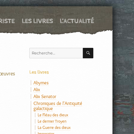
RISTE
LES LIVRES
L’ACTUALITÉ
RECHERCHE
Recherche
pour :
Les livres
 œuvres
Abymes
Alix
Alix Senator
Chroniques de l’Antiquité
galactique
Le Fléau des dieux
Le dernier Troyen
La Guerre des dieux
Imperator