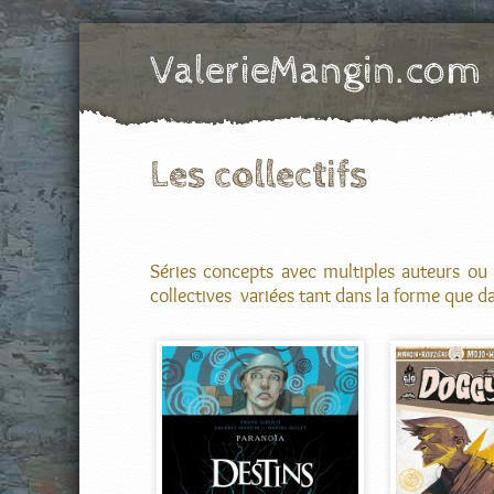
ValerieMangin.com
SIte officiel de Valérie Mangin, scénariste de Bande Dessinée
Les collectifs
Séries concepts avec multiples auteurs ou 
collectives variées tant dans la forme que d