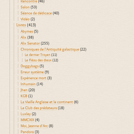
Rencontre
(46)
Salon
(53)
Séance de dédicace
(40)
Vidéo
(2)
Livres
(413)
Abymes
(5)
Alix
(38)
Alix Senator
(255)
Chroniques de l'Antiquité galactique
(22)
Le dernier Troyen
(11)
Le Fléau des dieux
(12)
Doggybags
(5)
Erreur système
(9)
Expérience mort
(3)
Inhumain
(14)
Jhen
(20)
KGB
(1)
La Vieille Anglaise et le continent
(6)
Le Club des prédateurs
(18)
Luxley
(2)
MMCXIX
(4)
Moi, Jeanne d'Arc
(8)
Pandora
(3)