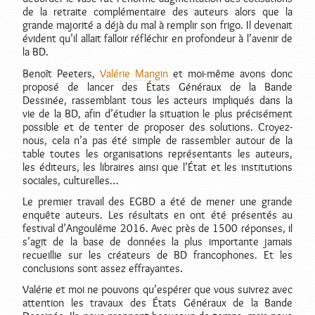
de la retraite complémentaire des auteurs alors que la
grande majorité a déjà du mal à remplir son frigo. Il devenait
évident qu’il allait falloir réfléchir en profondeur à l’avenir de
la BD.
Benoît Peeters,
Valérie Mangin
et moi-même avons donc
proposé de lancer des États Généraux de la Bande
Dessinée, rassemblant tous les acteurs impliqués dans la
vie de la BD, afin d’étudier la situation le plus précisément
possible et de tenter de proposer des solutions. Croyez-
nous, cela n’a pas été simple de rassembler autour de la
table toutes les organisations représentants les auteurs,
les éditeurs, les libraires ainsi que l’État et les institutions
sociales, culturelles…
Le premier travail des EGBD a été de mener une grande
enquête auteurs. Les résultats en ont été présentés au
festival d’Angoulême 2016. Avec près de 1500 réponses, il
s’agit de la base de données la plus importante jamais
recueillie sur les créateurs de BD francophones. Et les
conclusions sont assez effrayantes.
Valérie et moi ne pouvons qu’espérer que vous suivrez avec
attention les travaux des États Généraux de la Bande