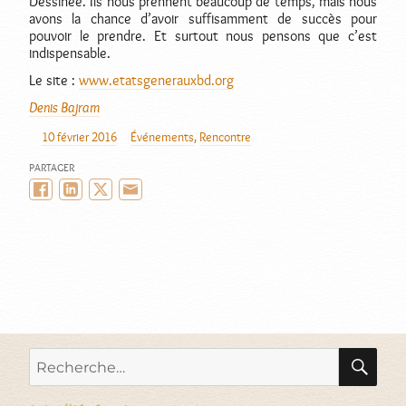
Dessinée. Ils nous prennent beaucoup de temps, mais nous
avons la chance d’avoir suffisamment de succès pour
pouvoir le prendre. Et surtout nous pensons que c’est
indispensable.
Le site :
www.etatsgenerauxbd.org
Denis Bajram
10 février 2016
Événements
,
Rencontre
AUTEUR
PUBLIÉ
CATÉGORIES
LE
PARTAGER
Facebook
LinkedIn
Twitter/X
Email
RE
Recherche
pour :