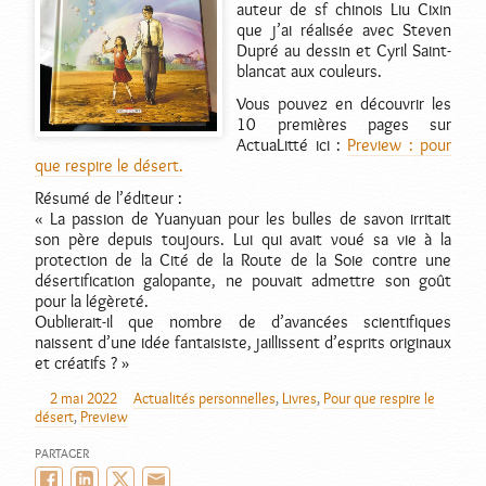
auteur de sf chinois Liu Cixin
que j’ai réalisée avec Steven
Dupré au dessin et Cyril Saint-
blancat aux couleurs.
Vous pouvez en découvrir les
10 premières pages sur
ActuaLitté ici :
Preview : pour
que respire le désert.
Résumé de l’éditeur :
« La passion de Yuanyuan pour les bulles de savon irritait
son père depuis toujours. Lui qui avait voué sa vie à la
protection de la Cité de la Route de la Soie contre une
désertification galopante, ne pouvait admettre son goût
pour la légèreté.
Oublierait-il que nombre de d’avancées scientifiques
naissent d’une idée fantaisiste, jaillissent d’esprits originaux
et créatifs ? »
2 mai 2022
Actualités personnelles
,
Livres
,
Pour que respire le
AUTEUR
PUBLIÉ
CATÉGORIES
désert
,
Preview
LE
PARTAGER
Facebook
LinkedIn
Twitter/X
Email