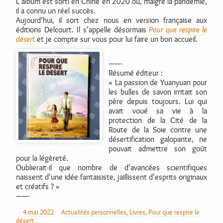
L’album est sorti en Chine en 2020 où, malgré la pandémie,
il a connu un réel succès.
Aujourd’hui, il sort chez nous en version française aux
éditions Delcourt. Il s’appelle désormais
Pour que respire le
désert
et je compte sur vous pour lui faire un bon accueil.
——-
Résumé éditeur :
« La passion de Yuanyuan pour
les bulles de savon irritait son
père depuis toujours. Lui qui
avait voué sa vie à la
protection de la Cité de la
Route de la Soie contre une
désertification galopante, ne
pouvait admettre son goût
pour la légèreté.
Oublierait-il que nombre de d’avancées scientifiques
naissent d’une idée fantaisiste, jaillissent d’esprits originaux
et créatifs ? »
——-
4 mai 2022
Actualités personnelles
,
Livres
,
Pour que respire le
AUTEUR
PUBLIÉ
CATÉGORIES
désert