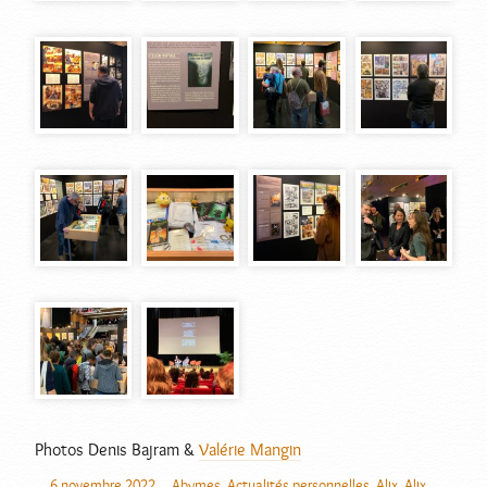
Photos Denis Bajram &
Valérie Mangin
6 novembre 2022
Abymes
,
Actualités personnelles
,
Alix
,
Alix