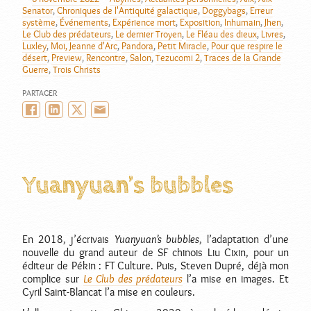
AUTEUR
PUBLIÉ
CATÉGORIES
Senator
,
Chroniques de l'Antiquité galactique
,
Doggybags
,
Erreur
LE
système
,
Événements
,
Expérience mort
,
Exposition
,
Inhumain
,
Jhen
,
Le Club des prédateurs
,
Le dernier Troyen
,
Le Fléau des dieux
,
Livres
,
Luxley
,
Moi, Jeanne d'Arc
,
Pandora
,
Petit Miracle
,
Pour que respire le
désert
,
Preview
,
Rencontre
,
Salon
,
Tezucomi 2
,
Traces de la Grande
Guerre
,
Trois Christs
PARTAGER
Facebook
LinkedIn
Twitter/X
Email
Yuanyuan’s bubbles
En 2018, j’écrivais
Yuanyuan’s bubbles
, l’adaptation d’une
nouvelle du grand auteur de SF chinois Liu Cixin, pour un
éditeur de Pékin : FT Culture. Puis, Steven Dupré, déjà mon
complice sur
Le Club des prédateurs
l’a mise en images. Et
Cyril Saint-Blancat l’a mise en couleurs.