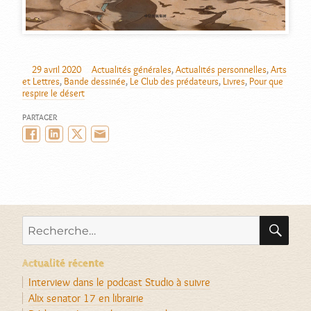
29 avril 2020
Actualités générales
,
Actualités personnelles
,
Arts
AUTEUR
PUBLIÉ
CATÉGORIES
et Lettres
,
Bande dessinée
,
Le Club des prédateurs
,
Livres
,
Pour que
LE
respire le désert
PARTAGER
Facebook
LinkedIn
Twitter/X
Email
RE
Recherche
pour :
Actualité récente
Interview dans le podcast Studio à suivre
Alix senator 17 en librairie