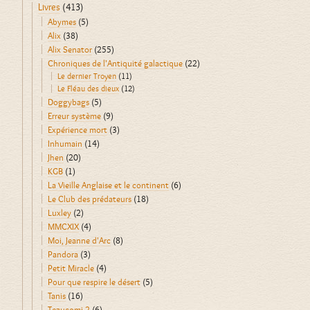
Livres
(413)
Abymes
(5)
Alix
(38)
Alix Senator
(255)
Chroniques de l'Antiquité galactique
(22)
Le dernier Troyen
(11)
Le Fléau des dieux
(12)
Doggybags
(5)
Erreur système
(9)
Expérience mort
(3)
Inhumain
(14)
Jhen
(20)
KGB
(1)
La Vieille Anglaise et le continent
(6)
Le Club des prédateurs
(18)
Luxley
(2)
MMCXIX
(4)
Moi, Jeanne d'Arc
(8)
Pandora
(3)
Petit Miracle
(4)
Pour que respire le désert
(5)
Tanis
(16)
Tezucomi 2
(6)