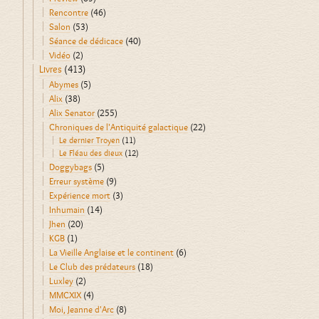
Rencontre
(46)
Salon
(53)
Séance de dédicace
(40)
Vidéo
(2)
Livres
(413)
Abymes
(5)
Alix
(38)
Alix Senator
(255)
Chroniques de l'Antiquité galactique
(22)
Le dernier Troyen
(11)
Le Fléau des dieux
(12)
Doggybags
(5)
Erreur système
(9)
Expérience mort
(3)
Inhumain
(14)
Jhen
(20)
KGB
(1)
La Vieille Anglaise et le continent
(6)
Le Club des prédateurs
(18)
Luxley
(2)
MMCXIX
(4)
Moi, Jeanne d'Arc
(8)