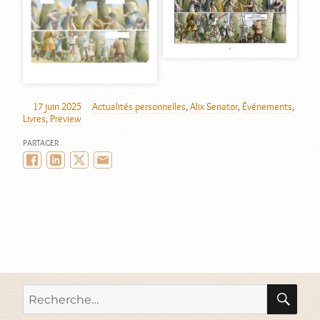
17 juin 2025
Actualités personnelles
,
Alix Senator
,
Événements
,
AUTEUR
PUBLIÉ
CATÉGORIES
Livres
,
Preview
LE
PARTAGER
Facebook
LinkedIn
Twitter/X
Email
RE
Recherche
pour :