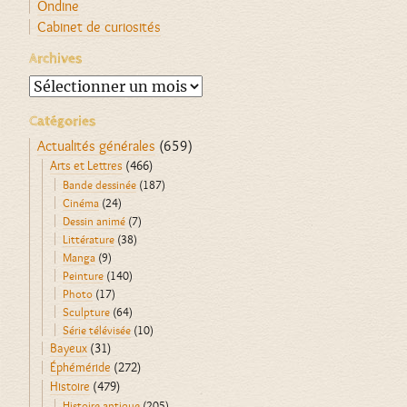
Ondine
Cabinet de curiosités
Archives
Archives
Catégories
Actualités générales
(659)
Arts et Lettres
(466)
Bande dessinée
(187)
Cinéma
(24)
Dessin animé
(7)
Littérature
(38)
Manga
(9)
Peinture
(140)
Photo
(17)
Sculpture
(64)
Série télévisée
(10)
Bayeux
(31)
Éphéméride
(272)
Histoire
(479)
Histoire antique
(205)