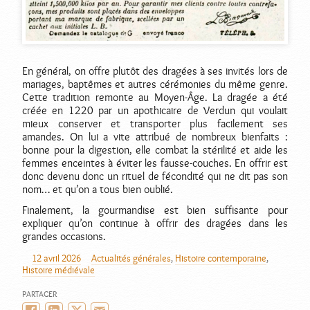
En général, on offre plutôt des dragées à ses invités lors de
mariages, baptêmes et autres cérémonies du même genre.
Cette tradition remonte au Moyen-Âge. La dragée a été
créée en 1220 par un apothicaire de Verdun qui voulait
mieux conserver et transporter plus facilement ses
amandes. On lui a vite attribué de nombreux bienfaits :
bonne pour la digestion, elle combat la stérilité et aide les
femmes enceintes à éviter les fausse-couches. En offrir est
donc devenu donc un rituel de fécondité qui ne dit pas son
nom… et qu’on a tous bien oublié.
Finalement, la gourmandise est bien suffisante pour
expliquer qu’on continue à offrir des dragées dans les
grandes occasions.
12 avril 2026
Actualités générales
,
Histoire contemporaine
,
AUTEUR
PUBLIÉ
CATÉGORIES
Histoire médiévale
LE
PARTAGER