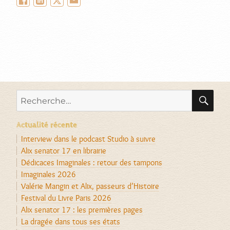
Facebook
LinkedIn
Twitter/X
Email
RE
Recherche
pour :
Actualité récente
Interview dans le podcast Studio à suivre
Alix senator 17 en librairie
Dédicaces Imaginales : retour des tampons
Imaginales 2026
Valérie Mangin et Alix, passeurs d’Histoire
Festival du Livre Paris 2026
Alix senator 17 : les premières pages
La dragée dans tous ses états