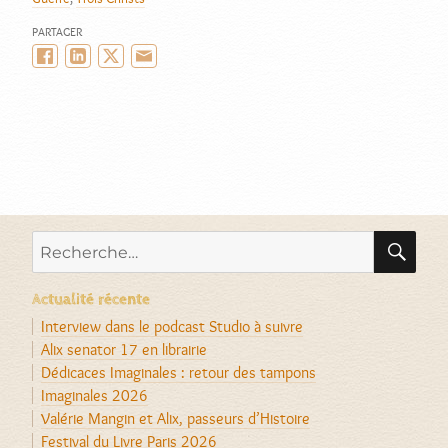
PARTAGER
Facebook
LinkedIn
Twitter/X
Email
RE
Recherche
pour :
Actualité récente
Interview dans le podcast Studio à suivre
Alix senator 17 en librairie
Dédicaces Imaginales : retour des tampons
Imaginales 2026
Valérie Mangin et Alix, passeurs d’Histoire
Festival du Livre Paris 2026