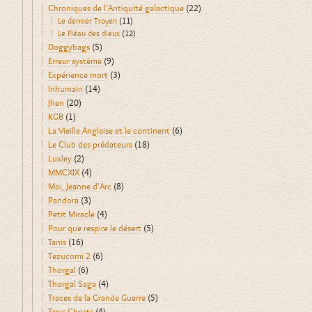
Chroniques de l'Antiquité galactique
(22)
Le dernier Troyen
(11)
Le Fléau des dieux
(12)
Doggybags
(5)
Erreur système
(9)
Expérience mort
(3)
Inhumain
(14)
Jhen
(20)
KGB
(1)
La Vieille Anglaise et le continent
(6)
Le Club des prédateurs
(18)
Luxley
(2)
MMCXIX
(4)
Moi, Jeanne d'Arc
(8)
Pandora
(3)
Petit Miracle
(4)
Pour que respire le désert
(5)
Tanis
(16)
Tezucomi 2
(6)
Thorgal
(6)
Thorgal Saga
(4)
Traces de la Grande Guerre
(5)
Trois Christs
(4)