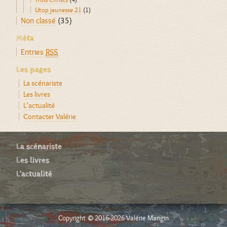
Utop jeunesse 21
(1)
Non classé
(35)
Méta
Entries
RSS
Les pages
La scénariste
Les livres
L’actualité
Contacter Valérie
La scénariste
Les livres
L’actualité
Copyright © 2016-2026 Valérie Mangin