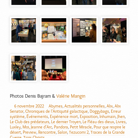
Photos Denis Bajram &
Valérie Mangin
6 novembre 2022
Abymes
,
Actualités personnelles
,
Alix
,
Alix
AUTEUR
PUBLIÉ
CATÉGORIES
Senator
,
Chroniques de l'Antiquité galactique
,
Doggybags
,
Erreur
LE
système
,
Événements
,
Expérience mort
,
Exposition
,
Inhumain
,
Jhen
,
Le Club des prédateurs
,
Le dernier Troyen
,
Le Fléau des dieux
,
Livres
,
Luxley
,
Moi, Jeanne d'Arc
,
Pandora
,
Petit Miracle
,
Pour que respire le
désert
,
Preview
,
Rencontre
,
Salon
,
Tezucomi 2
,
Traces de la Grande
Guerre
,
Trois Christs