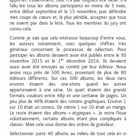
fallu lire tous les albums participants en moins de 3 mois,
entre début septembre et le 15 novembre, puis défendre
mes coups de cœurs et, le plus pénible, accepter que tous
ne soient pas dans la liste. Tous les membres du jury ont
connu cela.
Comme je sais que cela intéresse beaucoup d’entre vous,
les auteurs notamment, voici quelques chiffres très
généraux concernant le processus de sélection. Pour
participer les albums devaient avoir été publiés entre le 30
er
novembre 2015 et le 1
décembre 2016. Ils devaient
aussi avoir été envoyés au comité par leur éditeur. Nous
avons reçu près de 500 livres, provenant de plus de 80
éditeurs différents. Sur ces 500 albums, les deux tiers
environ étaient des one-shots quand les autres
appartenaient à une série. Un quart étaient des grands
formats couleurs entre 48p et une centaine de pages. Un
peu plus de 40% étaient des romans graphiques. Environ 1
sur 10 était un comics. De même 1 sur 10 était un manga.
Le reste étaient des albums « atypiques ». Je reste floue
volontairement, certains albums étant plus compliqués à
classer. Mais cela vous donne des ordres de grandeur.
Sélectionner juste 40 albums au milieu de tout cela en si