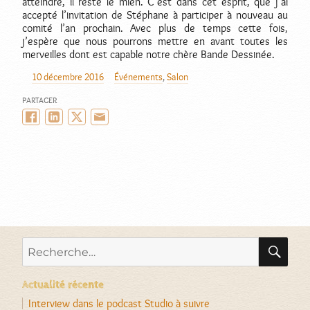
atteindre, il reste le mien. C’est dans cet esprit, que j’ai
accepté l’invitation de Stéphane à participer à nouveau au
comité l’an prochain. Avec plus de temps cette fois,
j’espère que nous pourrons mettre en avant toutes les
merveilles dont est capable notre chère Bande Dessinée.
10 décembre 2016
Événements
,
Salon
AUTEUR
PUBLIÉ
CATÉGORIES
LE
PARTAGER
Facebook
LinkedIn
Twitter/X
Email
RE
Recherche
pour :
Actualité récente
Interview dans le podcast Studio à suivre