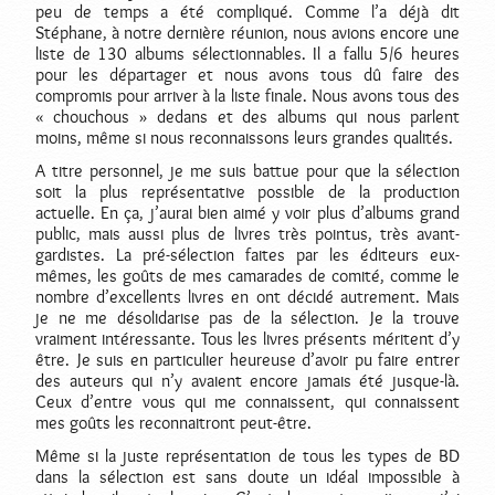
peu de temps a été compliqué. Comme l’a déjà dit
Stéphane, à notre dernière réunion, nous avions encore une
liste de 130 albums sélectionnables. Il a fallu 5/6 heures
pour les départager et nous avons tous dû faire des
compromis pour arriver à la liste finale. Nous avons tous des
« chouchous » dedans et des albums qui nous parlent
moins, même si nous reconnaissons leurs grandes qualités.
A titre personnel, je me suis battue pour que la sélection
soit la plus représentative possible de la production
actuelle. En ça, j’aurai bien aimé y voir plus d’albums grand
public, mais aussi plus de livres très pointus, très avant-
gardistes. La pré-sélection faites par les éditeurs eux-
mêmes, les goûts de mes camarades de comité, comme le
nombre d’excellents livres en ont décidé autrement. Mais
je ne me désolidarise pas de la sélection. Je la trouve
vraiment intéressante. Tous les livres présents méritent d’y
être. Je suis en particulier heureuse d’avoir pu faire entrer
des auteurs qui n’y avaient encore jamais été jusque-là.
Ceux d’entre vous qui me connaissent, qui connaissent
mes goûts les reconnaitront peut-être.
Même si la juste représentation de tous les types de BD
dans la sélection est sans doute un idéal impossible à