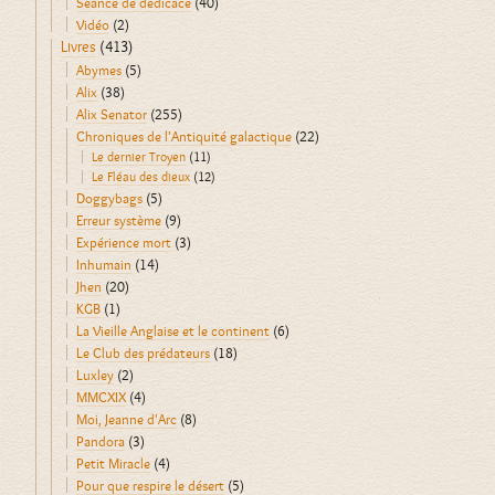
Séance de dédicace
(40)
Vidéo
(2)
Livres
(413)
Abymes
(5)
Alix
(38)
Alix Senator
(255)
Chroniques de l'Antiquité galactique
(22)
Le dernier Troyen
(11)
Le Fléau des dieux
(12)
Doggybags
(5)
Erreur système
(9)
Expérience mort
(3)
Inhumain
(14)
Jhen
(20)
KGB
(1)
La Vieille Anglaise et le continent
(6)
Le Club des prédateurs
(18)
Luxley
(2)
MMCXIX
(4)
Moi, Jeanne d'Arc
(8)
Pandora
(3)
Petit Miracle
(4)
Pour que respire le désert
(5)