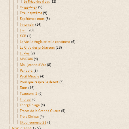
Le Fléau des dieux
(12)
Doggybags
(5)
Erreur système
(9)
Expérience mort
(3)
Inhumain
(14)
Jhen
(20)
KGB
(1)
La Vieille Anglaise et le continent
(6)
Le Club des prédateurs
(18)
Luxley
(2)
MMCXIX
(4)
Moi, Jeanne d'Arc
(8)
Pandora
(3)
Petit Miracle
(4)
Pour que respire le désert
(5)
Tanis
(16)
Tezucomi 2
(6)
Thorgal
(6)
Thorgal Saga
(4)
Traces de la Grande Guerre
(5)
Trois Christs
(4)
Utop jeunesse 21
(1)
Non classé
(35)