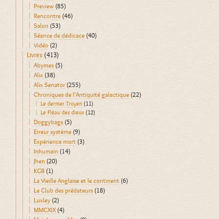
Preview
(85)
Rencontre
(46)
Salon
(53)
Séance de dédicace
(40)
Vidéo
(2)
Livres
(413)
Abymes
(5)
Alix
(38)
Alix Senator
(255)
Chroniques de l'Antiquité galactique
(22)
Le dernier Troyen
(11)
Le Fléau des dieux
(12)
Doggybags
(5)
Erreur système
(9)
Expérience mort
(3)
Inhumain
(14)
Jhen
(20)
KGB
(1)
La Vieille Anglaise et le continent
(6)
Le Club des prédateurs
(18)
Luxley
(2)
MMCXIX
(4)