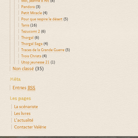
Moi, Jeanne d'Arc
(8)
Pandora
(3)
Petit Miracle
(4)
Pour que respire le désert
(5)
Tanis
(16)
Tezucomi 2
(6)
Thorgal
(6)
Thorgal Saga
(4)
Traces de la Grande Guerre
(5)
Trois Christs
(4)
Utop jeunesse 21
(1)
Non classé
(35)
Méta
Entries
RSS
Les pages
La scénariste
Les livres
L’actualité
Contacter Valérie