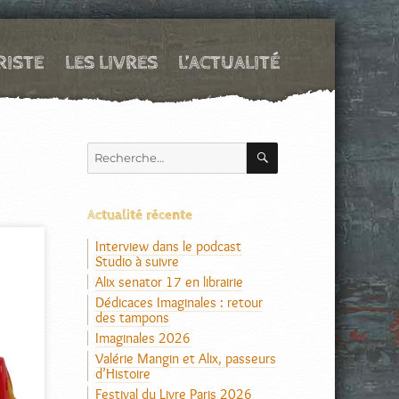
RISTE
LES LIVRES
L’ACTUALITÉ
RECHERCHE
Recherche
pour :
Actualité récente
Interview dans le podcast
Studio à suivre
Alix senator 17 en librairie
Dédicaces Imaginales : retour
des tampons
Imaginales 2026
Valérie Mangin et Alix, passeurs
d’Histoire
Festival du Livre Paris 2026