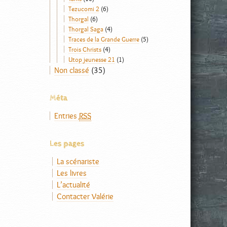
Tezucomi 2
(6)
Thorgal
(6)
Thorgal Saga
(4)
Traces de la Grande Guerre
(5)
Trois Christs
(4)
Utop jeunesse 21
(1)
Non classé
(35)
Méta
Entries
RSS
Les pages
La scénariste
Les livres
L’actualité
Contacter Valérie