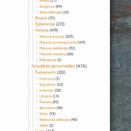
Photo
(17)
Sculpture
(64)
Série télévisée
(10)
Bayeux
(31)
Éphéméride
(272)
Histoire
(479)
Histoire antique
(205)
Histoire contemporaine
(169)
Histoire médiévale
(92)
Histoire moderne
(60)
Préhistoire
(3)
Actualités personnelles
(476)
Événements
(202)
Concours
(5)
Exposition
(23)
Interview
(28)
Librairie
(13)
Preview
(85)
Rencontre
(46)
Salon
(53)
Séance de dédicace
(40)
Vidéo
(2)