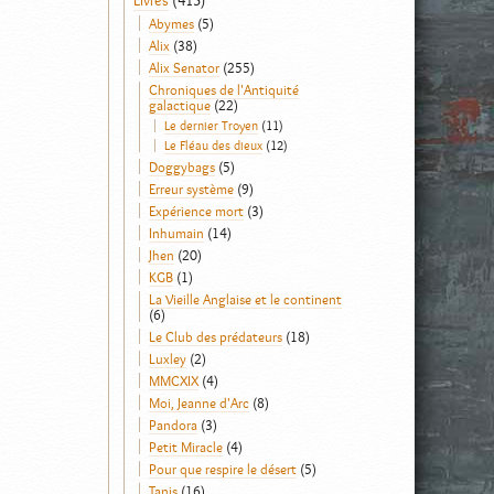
Livres
(413)
Abymes
(5)
Alix
(38)
Alix Senator
(255)
Chroniques de l'Antiquité
galactique
(22)
Le dernier Troyen
(11)
Le Fléau des dieux
(12)
Doggybags
(5)
Erreur système
(9)
Expérience mort
(3)
Inhumain
(14)
Jhen
(20)
KGB
(1)
La Vieille Anglaise et le continent
(6)
Le Club des prédateurs
(18)
Luxley
(2)
MMCXIX
(4)
Moi, Jeanne d'Arc
(8)
Pandora
(3)
Petit Miracle
(4)
Pour que respire le désert
(5)
Tanis
(16)