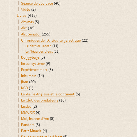
Séance de dédicace
(40)
Vidéo
(2)
Livres
(413)
Abymes
(5)
Alix
(38)
Alix Senator
(255)
Chroniques de l'Antiquité galactique
(22)
Le dernier Troyen
(11)
Le Fléau des dieux
(12)
Doggybags
(5)
Erreur système
(9)
Expérience mort
(3)
Inhumain
(14)
Jhen
(20)
KGB
(1)
La Vieille Anglaise et le continent
(6)
Le Club des prédateurs
(18)
Luxley
(2)
MMCXIX
(4)
Moi, Jeanne d'Arc
(8)
Pandora
(3)
Petit Miracle
(4)
Pour que respire le désert
(5)