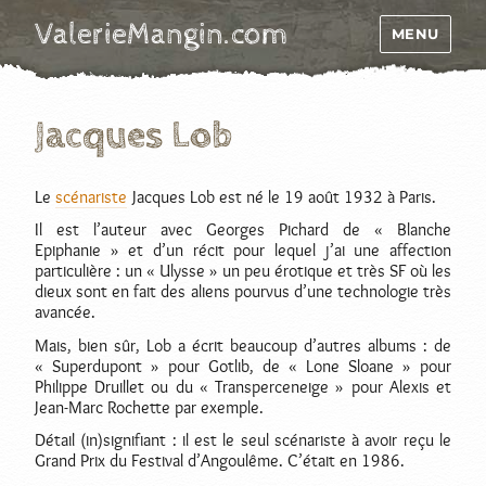
ValerieMangin.com
MENU
Jacques Lob
Le
scénariste
Jacques Lob est né le 19 août 1932 à Paris.
Il est l’auteur avec Georges Pichard de « Blanche
Epiphanie » et d’un récit pour lequel j’ai une affection
particulière : un « Ulysse » un peu érotique et très SF où les
dieux sont en fait des aliens pourvus d’une technologie très
avancée.
Mais, bien sûr, Lob a écrit beaucoup d’autres albums : de
« Superdupont » pour Gotlib, de « Lone Sloane » pour
Philippe Druillet ou du « Transperceneige » pour Alexis et
Jean-Marc Rochette par exemple.
Détail (in)signifiant : il est le seul scénariste à avoir reçu le
Grand Prix du Festival d’Angoulême. C’était en 1986.