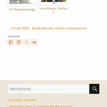
Lone Sloane, Delirius
Le Transperceneige
2
19 août 2018
Bande dessinée
,
Histoire contemporaine
AUTEUR
PUBLIÉ
CATÉGORIES
LE
PARTAGER
Facebook
LinkedIn
Twitter/X
Email
RE
Recherche
pour :
Actualité récente
Interview dans le podcast Studio à suivre