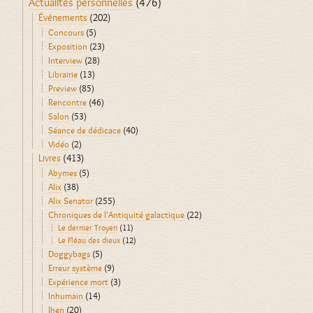
Actualités personnelles
(476)
Événements
(202)
Concours
(5)
Exposition
(23)
Interview
(28)
Librairie
(13)
Preview
(85)
Rencontre
(46)
Salon
(53)
Séance de dédicace
(40)
Vidéo
(2)
Livres
(413)
Abymes
(5)
Alix
(38)
Alix Senator
(255)
Chroniques de l'Antiquité galactique
(22)
Le dernier Troyen
(11)
Le Fléau des dieux
(12)
Doggybags
(5)
Erreur système
(9)
Expérience mort
(3)
Inhumain
(14)
Jhen
(20)