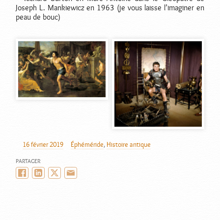
Joseph L. Mankiewicz en 1963 (je vous laisse l’imaginer en
peau de bouc)
16 février 2019
Éphéméride
,
Histoire antique
AUTEUR
PUBLIÉ
CATÉGORIES
LE
PARTAGER
Facebook
LinkedIn
Twitter/X
Email