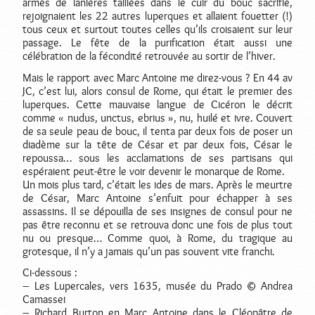
armés de lanières taillées dans le cuir du bouc sacrifié,
rejoignaient les 22 autres luperques et allaient fouetter (!)
tous ceux et surtout toutes celles qu’ils croisaient sur leur
passage. Le fête de la purification était aussi une
célébration de la fécondité retrouvée au sortir de l’hiver.
Mais le rapport avec Marc Antoine me direz-vous ? En 44 av
JC, c’est lui, alors consul de Rome, qui était le premier des
luperques. Cette mauvaise langue de Cicéron le décrit
comme « nudus, unctus, ebrius », nu, huilé et ivre. Couvert
de sa seule peau de bouc, il tenta par deux fois de poser un
diadème sur la tête de César et par deux fois, César le
repoussa… sous les acclamations de ses partisans qui
espéraient peut-être le voir devenir le monarque de Rome.
Un mois plus tard, c’était les ides de mars. Après le meurtre
de César, Marc Antoine s’enfuit pour échapper à ses
assassins. Il se dépouilla de ses insignes de consul pour ne
pas être reconnu et se retrouva donc une fois de plus tout
nu ou presque… Comme quoi, à Rome, du tragique au
grotesque, il n’y a jamais qu’un pas souvent vite franchi.
Ci-dessous :
– Les Lupercales, vers 1635, musée du Prado © Andrea
Camassei
– Richard Burton en Marc Antoine dans le Cléopâtre de