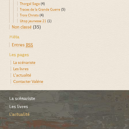
Thorgal Saga
(4)
Traces de la Grande Guerre
(5)
Trois Christs
(4)
Utop jeunesse 21
(1)
Non classé
(35)
Méta
Entries
RSS
Les pages
La scénariste
Les livres
L’actualité
Contacter Valérie
La scénariste
Les livres
L’actualité