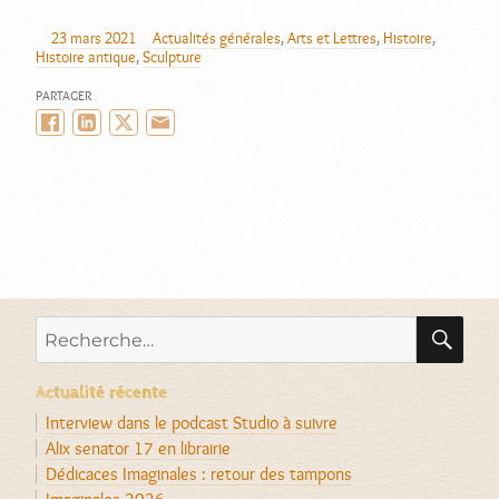
23 mars 2021
Actualités générales
,
Arts et Lettres
,
Histoire
,
AUTEUR
PUBLIÉ
CATÉGORIES
Histoire antique
,
Sculpture
LE
PARTAGER
Facebook
LinkedIn
Twitter/X
Email
RE
Recherche
pour :
Actualité récente
Interview dans le podcast Studio à suivre
Alix senator 17 en librairie
Dédicaces Imaginales : retour des tampons