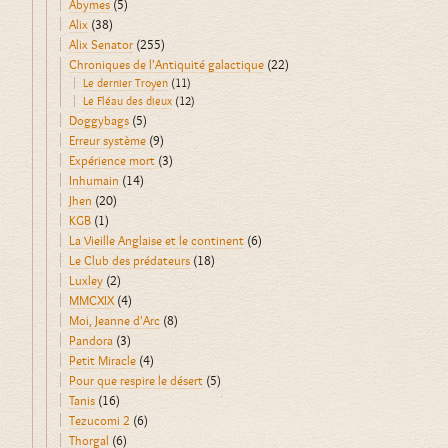
Abymes
(5)
Alix
(38)
Alix Senator
(255)
Chroniques de l'Antiquité galactique
(22)
Le dernier Troyen
(11)
Le Fléau des dieux
(12)
Doggybags
(5)
Erreur système
(9)
Expérience mort
(3)
Inhumain
(14)
Jhen
(20)
KGB
(1)
La Vieille Anglaise et le continent
(6)
Le Club des prédateurs
(18)
Luxley
(2)
MMCXIX
(4)
Moi, Jeanne d'Arc
(8)
Pandora
(3)
Petit Miracle
(4)
Pour que respire le désert
(5)
Tanis
(16)
Tezucomi 2
(6)
Thorgal
(6)