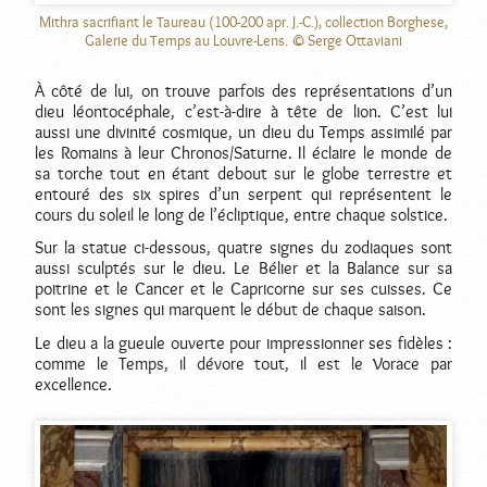
Mithra sacrifiant le Taureau (100-200 apr. J.-C.), collection Borghese,
Galerie du Temps au Louvre-Lens. © Serge Ottaviani
À côté de lui, on trouve parfois des représentations d’un
dieu léontocéphale, c’est-à-dire à tête de lion. C’est lui
aussi une divinité cosmique, un dieu du Temps assimilé par
les Romains à leur Chronos/Saturne. Il éclaire le monde de
sa torche tout en étant debout sur le globe terrestre et
entouré des six spires d’un serpent qui représentent le
cours du soleil le long de l’écliptique, entre chaque solstice.
Sur la statue ci-dessous, quatre signes du zodiaques sont
aussi sculptés sur le dieu. Le Bélier et la Balance sur sa
poitrine et le Cancer et le Capricorne sur ses cuisses. Ce
sont les signes qui marquent le début de chaque saison.
Le dieu a la gueule ouverte pour impressionner ses fidèles :
comme le Temps, il dévore tout, il est le Vorace par
excellence.