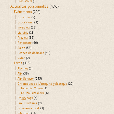
Préhistoire
(3)
Actualités personnelles
(476)
Événements
(202)
Concours
(5)
Exposition
(23)
Interview
(28)
Librairie
(13)
Preview
(85)
Rencontre
(46)
Salon
(53)
Séance de dédicace
(40)
Vidéo
(2)
Livres
(413)
Abymes
(5)
Alix
(38)
Alix Senator
(255)
Chroniques de l'Antiquité galactique
(22)
Le dernier Troyen
(11)
Le Fléau des dieux
(12)
Doggybags
(5)
Erreur système
(9)
Expérience mort
(3)
Inhumain
(14)