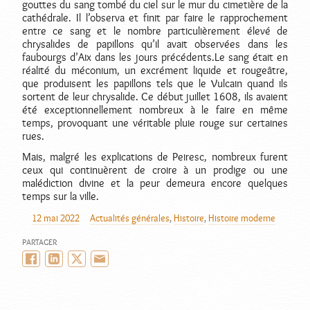
gouttes du sang tombé du ciel sur le mur du cimetière de la
cathédrale. Il l’observa et finit par faire le rapprochement
entre ce sang et le nombre particulièrement élevé de
chrysalides de papillons qu’il avait observées dans les
faubourgs d’Aix dans les jours précédents.Le sang était en
réalité du méconium, un excrément liquide et rougeâtre,
que produisent les papillons tels que le Vulcain quand ils
sortent de leur chrysalide. Ce début juillet 1608, ils avaient
été exceptionnellement nombreux à le faire en même
temps, provoquant une véritable pluie rouge sur certaines
rues.
Mais, malgré les explications de Peiresc, nombreux furent
ceux qui continuèrent de croire à un prodige ou une
malédiction divine et la peur demeura encore quelques
temps sur la ville.
12 mai 2022
Actualités générales
,
Histoire
,
Histoire moderne
AUTEUR
PUBLIÉ
CATÉGORIES
LE
PARTAGER
Facebook
LinkedIn
Twitter/X
Email