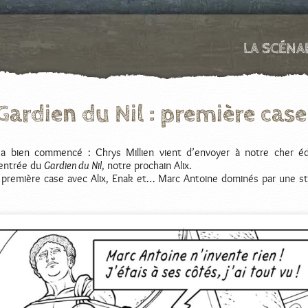
LA SCÉNA
 Gardien du Nil : première case
a bien commencé : Chrys Millien vient d’envoyer à notre cher éd
entrée du
Gardien du Nil
, notre prochain Alix.
e première case avec Alix, Enak et… Marc Antoine dominés par une s