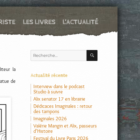
RISTE
LES LIVRES
L’ACTUALITÉ
RECHERCHE
Recherche
pour :
iteur la
Actualité récente
tatue de
Interview dans le podcast
Studio à suivre
Alix senator 17 en librairie
Dédicaces Imaginales : retour
des tampons
Imaginales 2026
Valérie Mangin et Alix, passeurs
d’Histoire
Festival du Livre Paris 2026