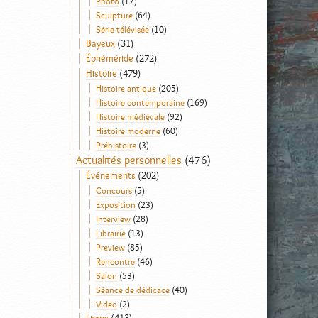
Photo
(17)
Sculpture
(64)
Série télévisée
(10)
Bayeux
(31)
Éphéméride
(272)
Histoire
(479)
Histoire antique
(205)
Histoire contemporaine
(169)
Histoire médiévale
(92)
Histoire moderne
(60)
Préhistoire
(3)
Actualités personnelles
(476)
Événements
(202)
Concours
(5)
Exposition
(23)
Interview
(28)
Librairie
(13)
Preview
(85)
Rencontre
(46)
Salon
(53)
Séance de dédicace
(40)
Vidéo
(2)