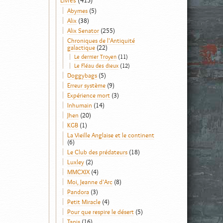
Livres
(413)
Abymes
(5)
Alix
(38)
Alix Senator
(255)
Chroniques de l'Antiquité
galactique
(22)
Le dernier Troyen
(11)
Le Fléau des dieux
(12)
Doggybags
(5)
Erreur système
(9)
Expérience mort
(3)
Inhumain
(14)
Jhen
(20)
KGB
(1)
La Vieille Anglaise et le continent
(6)
Le Club des prédateurs
(18)
Luxley
(2)
MMCXIX
(4)
Moi, Jeanne d'Arc
(8)
Pandora
(3)
Petit Miracle
(4)
Pour que respire le désert
(5)
Tanis
(16)