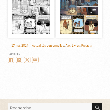
17 mai 2024
Actualités personnelles
,
Alix
,
Livres
,
Preview
AUTEUR
PUBLIÉ
CATÉGORIES
LE
PARTAGER
Facebook
LinkedIn
Twitter/X
Email
RE
Recherche
pour :