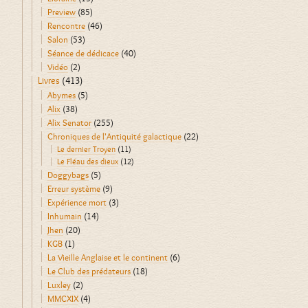
Preview
(85)
Rencontre
(46)
Salon
(53)
Séance de dédicace
(40)
Vidéo
(2)
Livres
(413)
Abymes
(5)
Alix
(38)
Alix Senator
(255)
Chroniques de l'Antiquité galactique
(22)
Le dernier Troyen
(11)
Le Fléau des dieux
(12)
Doggybags
(5)
Erreur système
(9)
Expérience mort
(3)
Inhumain
(14)
Jhen
(20)
KGB
(1)
La Vieille Anglaise et le continent
(6)
Le Club des prédateurs
(18)
Luxley
(2)
MMCXIX
(4)