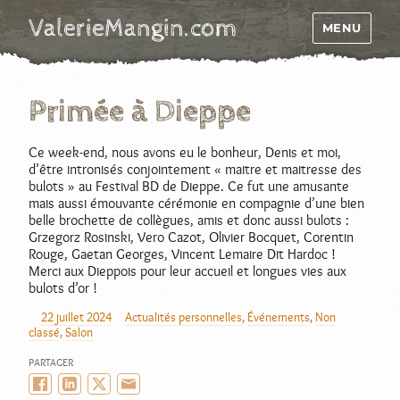
ValerieMangin.com
MENU
Primée à Dieppe
Ce week-end, nous avons eu le bonheur, Denis et moi,
d’être intronisés conjointement « maitre et maitresse des
bulots » au Festival BD de Dieppe. Ce fut une amusante
mais aussi émouvante cérémonie en compagnie d’une bien
belle brochette de collègues, amis et donc aussi bulots :
Grzegorz Rosinski, Vero Cazot, Olivier Bocquet, Corentin
Rouge, Gaetan Georges, Vincent Lemaire Dit Hardoc !
Merci aux Dieppois pour leur accueil et longues vies aux
bulots d’or !
22 juillet 2024
Actualités personnelles
,
Événements
,
Non
AUTEUR
PUBLIÉ
CATÉGORIES
classé
,
Salon
LE
PARTAGER
Facebook
LinkedIn
Twitter/X
Email