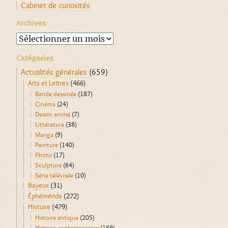
Cabinet de curiosités
Archives
Archives
Catégories
Actualités générales
(659)
Arts et Lettres
(466)
Bande dessinée
(187)
Cinéma
(24)
Dessin animé
(7)
Littérature
(38)
Manga
(9)
Peinture
(140)
Photo
(17)
Sculpture
(64)
Série télévisée
(10)
Bayeux
(31)
Éphéméride
(272)
Histoire
(479)
Histoire antique
(205)
Histoire contemporaine
(169)