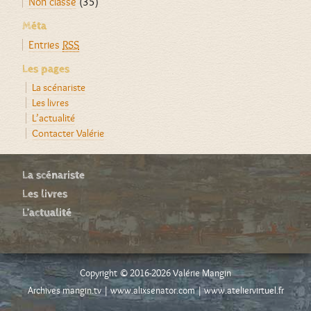
Non classé
(35)
Méta
Entries
RSS
Les pages
La scénariste
Les livres
L’actualité
Contacter Valérie
La scénariste
Les livres
L’actualité
Copyright © 2016-2026 Valérie Mangin
Archives mangin.tv
|
www.alixsenator.com
|
www.ateliervirtuel.fr