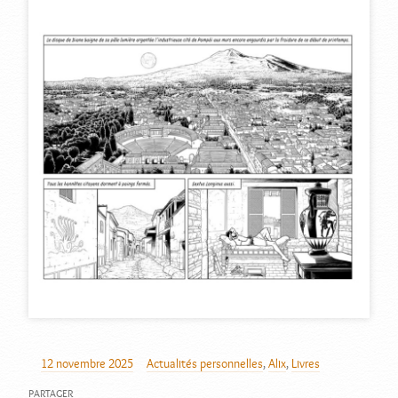
12 novembre 2025
Actualités personnelles
,
Alix
,
Livres
AUTEUR
PUBLIÉ
CATÉGORIES
LE
PARTAGER