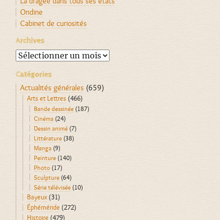
La dragée dans tous ses états
Ondine
Cabinet de curiosités
Archives
Archives
Catégories
Actualités générales
(659)
Arts et Lettres
(466)
Bande dessinée
(187)
Cinéma
(24)
Dessin animé
(7)
Littérature
(38)
Manga
(9)
Peinture
(140)
Photo
(17)
Sculpture
(64)
Série télévisée
(10)
Bayeux
(31)
Éphéméride
(272)
Histoire
(479)