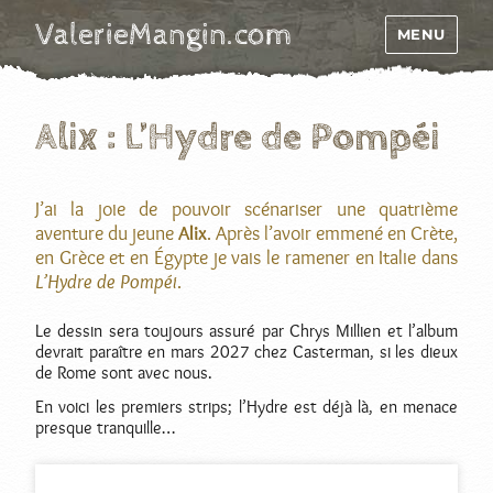
ValerieMangin.com
MENU
Alix : L’Hydre de Pompéi
J’ai la joie de pouvoir scénariser une quatrième
aventure du jeune
Alix
. Après l’avoir emmené en Crète,
en Grèce et en Égypte je vais le ramener en Italie dans
L’Hydre de Pompéi
.
Le dessin sera toujours assuré par Chrys Millien et l’album
devrait paraître en mars 2027 chez Casterman, si les dieux
de Rome sont avec nous.
En voici les premiers strips; l’Hydre est déjà là, en menace
presque tranquille…