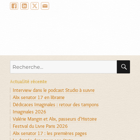
Facebook
LinkedIn
Twitter/X
Email
RE
Recherche
pour :
Actualité récente
Interview dans le podcast Studio à suivre
Alix senator 17 en librairie
Dédicaces Imaginales : retour des tampons
Imaginales 2026
Valérie Mangin et Alix, passeurs d’Histoire
Festival du Livre Paris 2026
Alix senator 17 : les premières pages