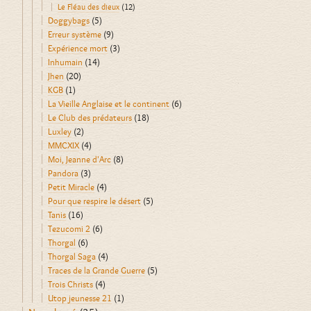
Le Fléau des dieux
(12)
Doggybags
(5)
Erreur système
(9)
Expérience mort
(3)
Inhumain
(14)
Jhen
(20)
KGB
(1)
La Vieille Anglaise et le continent
(6)
Le Club des prédateurs
(18)
Luxley
(2)
MMCXIX
(4)
Moi, Jeanne d'Arc
(8)
Pandora
(3)
Petit Miracle
(4)
Pour que respire le désert
(5)
Tanis
(16)
Tezucomi 2
(6)
Thorgal
(6)
Thorgal Saga
(4)
Traces de la Grande Guerre
(5)
Trois Christs
(4)
Utop jeunesse 21
(1)