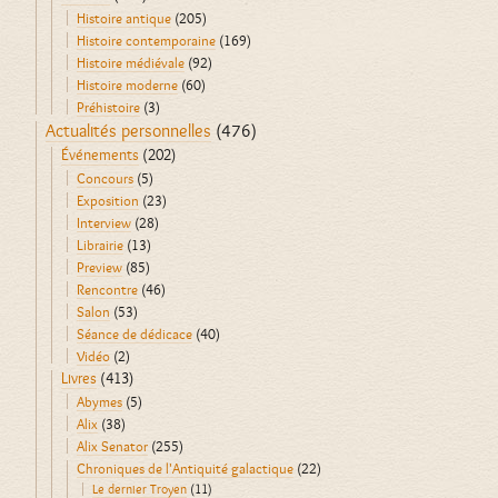
Histoire antique
(205)
Histoire contemporaine
(169)
Histoire médiévale
(92)
Histoire moderne
(60)
Préhistoire
(3)
Actualités personnelles
(476)
Événements
(202)
Concours
(5)
Exposition
(23)
Interview
(28)
Librairie
(13)
Preview
(85)
Rencontre
(46)
Salon
(53)
Séance de dédicace
(40)
Vidéo
(2)
Livres
(413)
Abymes
(5)
Alix
(38)
Alix Senator
(255)
Chroniques de l'Antiquité galactique
(22)
Le dernier Troyen
(11)