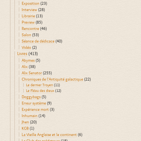
Exposition
(23)
Interview
(28)
Librairie
(13)
Preview
(85)
Rencontre
(46)
Salon
(53)
Séance de dédicace
(40)
Vidéo
(2)
Livres
(413)
Abymes
(5)
Alix
(38)
Alix Senator
(255)
Chroniques de l'Antiquité galactique
(22)
Le dernier Troyen
(11)
Le Fléau des dieux
(12)
Doggybags
(5)
Erreur système
(9)
Expérience mort
(3)
Inhumain
(14)
Jhen
(20)
KGB
(1)
La Vieille Anglaise et le continent
(6)
Le Club des prédateurs
(18)