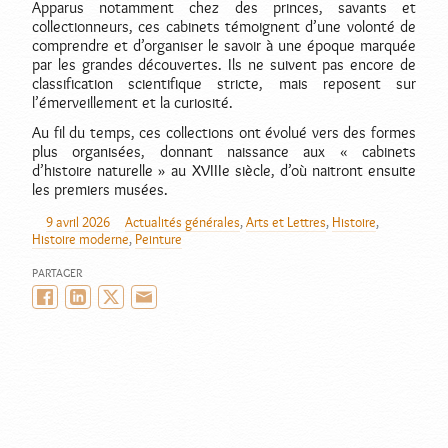
Apparus notamment chez des princes, savants et
collectionneurs, ces cabinets témoignent d’une volonté de
comprendre et d’organiser le savoir à une époque marquée
par les grandes découvertes. Ils ne suivent pas encore de
classification scientifique stricte, mais reposent sur
l’émerveillement et la curiosité.
Au fil du temps, ces collections ont évolué vers des formes
plus organisées, donnant naissance aux « cabinets
d’histoire naturelle » au XVIIIe siècle, d’où naitront ensuite
les premiers musées.
9 avril 2026
Actualités générales
,
Arts et Lettres
,
Histoire
,
AUTEUR
PUBLIÉ
CATÉGORIES
Histoire moderne
,
Peinture
LE
PARTAGER
Facebook
LinkedIn
Twitter/X
Email