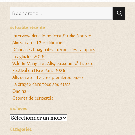
RE
Recherche
pour :
Actualité récente
Interview dans le podcast Studio à suivre
Alix senator 17 en librairie
Dédicaces Imaginales : retour des tampons
Imaginales 2026
Valérie Mangin et Alix, passeurs d’Histoire
Festival du Livre Paris 2026
Alix senator 17 : les premières pages
La dragée dans tous ses états
Ondine
Cabinet de curiosités
Archives
Archives
Catégories