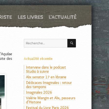
RISTE
LES LIVRES
L’ACTUALITÉ
RECHERCHE
Recherche
pour :
’Aquilae
site des
Actualité récente
Interview dans le podcast
Studio à suivre
Alix senator 17 en librairie
Dédicaces Imaginales : retour
des tampons
Imaginales 2026
Valérie Mangin et Alix, passeurs
d’Histoire
Festival du Livre Paris 2026