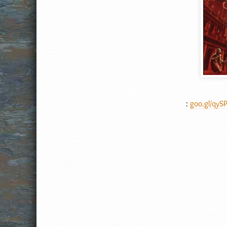
:
goo.gl/qyS