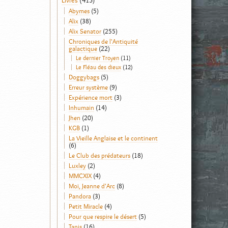
Livres
(413)
Abymes
(5)
Alix
(38)
Alix Senator
(255)
Chroniques de l'Antiquité
galactique
(22)
Le dernier Troyen
(11)
Le Fléau des dieux
(12)
Doggybags
(5)
Erreur système
(9)
Expérience mort
(3)
Inhumain
(14)
Jhen
(20)
KGB
(1)
La Vieille Anglaise et le continent
(6)
Le Club des prédateurs
(18)
Luxley
(2)
MMCXIX
(4)
Moi, Jeanne d'Arc
(8)
Pandora
(3)
Petit Miracle
(4)
Pour que respire le désert
(5)
Tanis
(16)