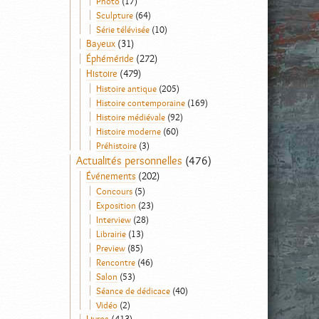
Photo
(17)
Sculpture
(64)
Série télévisée
(10)
Bayeux
(31)
Éphéméride
(272)
Histoire
(479)
Histoire antique
(205)
Histoire contemporaine
(169)
Histoire médiévale
(92)
Histoire moderne
(60)
Préhistoire
(3)
Actualités personnelles
(476)
Événements
(202)
Concours
(5)
Exposition
(23)
Interview
(28)
Librairie
(13)
Preview
(85)
Rencontre
(46)
Salon
(53)
Séance de dédicace
(40)
Vidéo
(2)