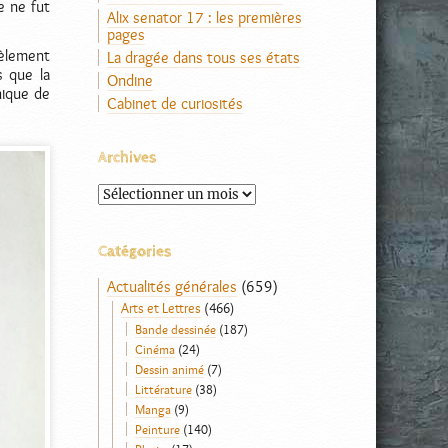
e ne fut
Alix senator 17 : les premières
pages
cèlement
La dragée dans tous ses états
s que la
Ondine
nique de
Cabinet de curiosités
Archives
Archives
Catégories
Actualités générales
(659)
Arts et Lettres
(466)
Bande dessinée
(187)
Cinéma
(24)
Dessin animé
(7)
Littérature
(38)
Manga
(9)
Peinture
(140)