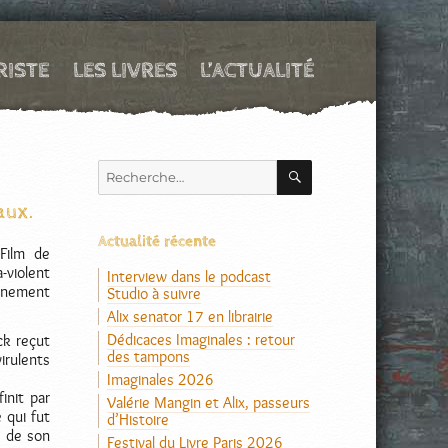
RISTE
LES LIVRES
L’ACTUALITÉ
RECHERCHE
Recherche
pour :
aux.
Actualité récente
Film de
a-violent
Interview dans le podcast
onnement
Studio à suivre
Alix senator 17 en librairie
Dédicaces Imaginales : retour
ck reçut
des tampons
irulents
Imaginales 2026
init par
Valérie Mangin et Alix, passeurs
 qui fut
d’Histoire
e de son
Festival du Livre Paris 2026