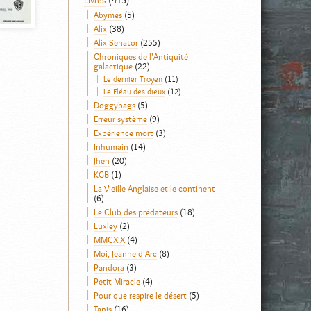
Livres
(413)
Abymes
(5)
Alix
(38)
Alix Senator
(255)
Chroniques de l'Antiquité
galactique
(22)
Le dernier Troyen
(11)
Le Fléau des dieux
(12)
Doggybags
(5)
Erreur système
(9)
Expérience mort
(3)
Inhumain
(14)
Jhen
(20)
KGB
(1)
La Vieille Anglaise et le continent
(6)
Le Club des prédateurs
(18)
Luxley
(2)
MMCXIX
(4)
Moi, Jeanne d'Arc
(8)
Pandora
(3)
Petit Miracle
(4)
Pour que respire le désert
(5)
Tanis
(16)