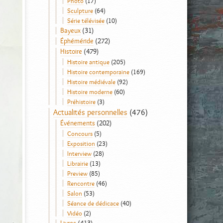
Photo
(17)
Sculpture
(64)
Série télévisée
(10)
Bayeux
(31)
Éphéméride
(272)
Histoire
(479)
Histoire antique
(205)
Histoire contemporaine
(169)
Histoire médiévale
(92)
Histoire moderne
(60)
Préhistoire
(3)
Actualités personnelles
(476)
Événements
(202)
Concours
(5)
Exposition
(23)
Interview
(28)
Librairie
(13)
Preview
(85)
Rencontre
(46)
Salon
(53)
Séance de dédicace
(40)
Vidéo
(2)