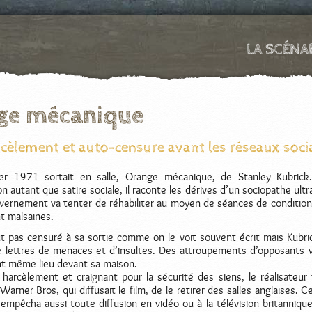
LA SCÉNA
ge mécanique
cèlement et auto-censure avant les réseaux soci
er 1971 sortait en salle, Orange mécanique, de Stanley Kubrick.
on autant que satire sociale, il raconte les dérives d’un sociopathe ultr
vernement va tenter de réhabiliter au moyen de séances de conditi
 malsaines.
ut pas censuré à sa sortie comme on le voit souvent écrit mais Kubri
 lettres de menaces et d’insultes. Des attroupements d’opposants v
nt même lieu devant sa maison.
harcèlement et craignant pour la sécurité des siens, le réalisateur f
arner Bros, qui diffusait le film, de le retirer des salles anglaises. Ce
k empêcha aussi toute diffusion en vidéo ou à la télévision britanniqu