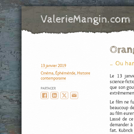
ValerieMangin.com
SIte officiel de Valérie Mangin, scénariste de Bande Dessinée
Oran
… Ou har
AUTEUR
13 janvier 2019
PUBLIÉ
Cinéma
,
Éphéméride
,
Histoire
LE
CATÉGORIES
Le 13 janvi
contemporaine
science-ficti
que son gou
PARTAGER
extrêmement
Facebook
LinkedIn
Twitter/X
Email
Le film ne f
beaucoup de
au film eure
Lassé de ce 
demander à W
fait. Kubric