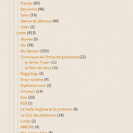
Preview
(85)
Rencontre
(46)
Salon
(53)
Séance de dédicace
(40)
Vidéo
(2)
Livres
(413)
Abymes
(5)
Alix
(38)
Alix Senator
(255)
Chroniques de l'Antiquité galactique
(22)
Le dernier Troyen
(11)
Le Fléau des dieux
(12)
Doggybags
(5)
Erreur système
(9)
Expérience mort
(3)
Inhumain
(14)
Jhen
(20)
KGB
(1)
La Vieille Anglaise et le continent
(6)
Le Club des prédateurs
(18)
Luxley
(2)
MMCXIX
(4)
Moi, Jeanne d'Arc
(8)