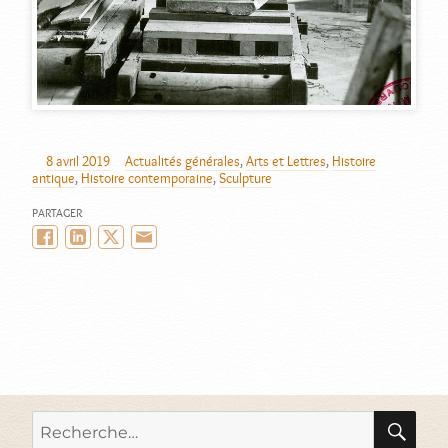
8 avril 2019
Actualités générales
,
Arts et Lettres
,
Histoire
AUTEUR
PUBLIÉ
CATÉGORIES
antique
,
Histoire contemporaine
,
Sculpture
LE
PARTAGER
Facebook
LinkedIn
Twitter/X
Email
RE
Recherche
pour :