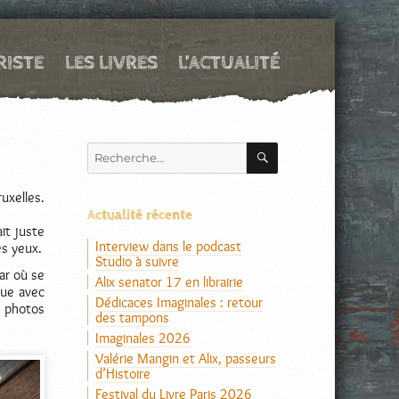
RISTE
LES LIVRES
L’ACTUALITÉ
RECHERCHE
Recherche
pour :
uxelles.
Actualité récente
it juste
Interview dans le podcast
es yeux.
Studio à suivre
ar où se
Alix senator 17 en librairie
tue avec
Dédicaces Imaginales : retour
s photos
des tampons
Imaginales 2026
Valérie Mangin et Alix, passeurs
d’Histoire
Festival du Livre Paris 2026