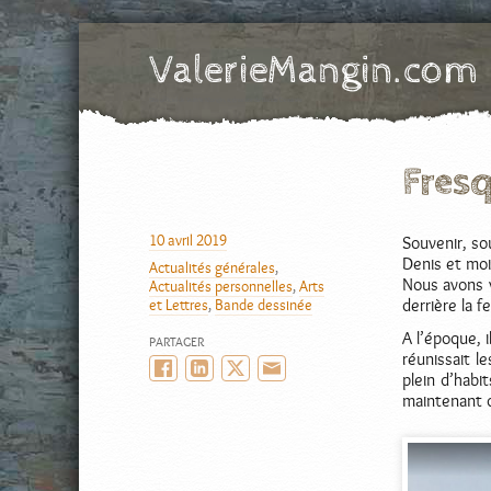
ValerieMangin.com
SIte officiel de Valérie Mangin, scénariste de Bande Dessinée
Fresq
AUTEUR
10 avril 2019
Souvenir, so
PUBLIÉ
Denis et moi
Actualités générales
,
LE
CATÉGORIES
Nous avons v
Actualités personnelles
,
Arts
et Lettres
,
Bande dessinée
derrière la f
A l’époque, 
PARTAGER
réunissait l
Facebook
LinkedIn
Twitter/X
Email
plein d’habi
maintenant q