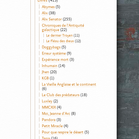
Livres
(413)
Abymes
(5)
Alix
(38)
Alix Senator
(255)
Chroniques de l'Antiquité
galactique
(22)
Le dernier Troyen
(11)
Le Fléau des dieux
(12)
Doggybags
(5)
Erreur système
(9)
Expérience mort
(3)
Inhumain
(14)
Jhen
(20)
KGB
(1)
La Vieille Anglaise et le continent
(6)
Le Club des prédateurs
(18)
Luxley
(2)
MMCXIX
(4)
Moi, Jeanne d'Arc
(8)
Pandora
(3)
Petit Miracle
(4)
Pour que respire le désert
(5)
Tanis
(16)