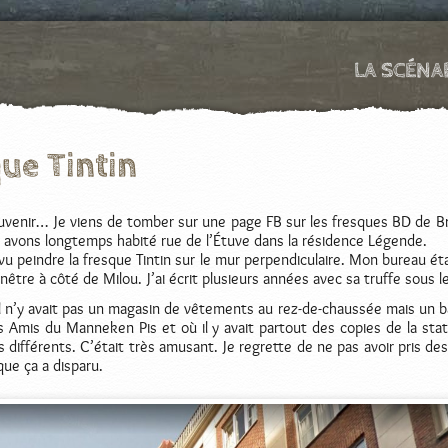
LA SCÉNA
ue Tintin
uvenir… Je viens de tomber sur une page FB sur les fresques BD de Br
 avons longtemps habité rue de l’Étuve dans la résidence Légende.
u peindre la fresque Tintin sur le mur perpendiculaire. Mon bureau éta
enêtre à côté de Milou. J’ai écrit plusieurs années avec sa truffe sous l
il n’y avait pas un magasin de vêtements au rez-de-chaussée mais un b
es Amis du Manneken Pis et où il y avait partout des copies de la sta
ts différents. C’était très amusant. Je regrette de ne pas avoir pris de
ue ça a disparu.