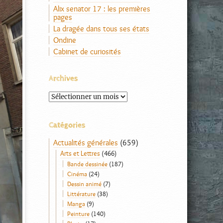
Alix senator 17 : les premières
pages
La dragée dans tous ses états
Ondine
Cabinet de curiosités
Archives
Archives
Catégories
Actualités générales
(659)
Arts et Lettres
(466)
Bande dessinée
(187)
Cinéma
(24)
Dessin animé
(7)
Littérature
(38)
Manga
(9)
Peinture
(140)