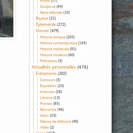
Photo
(17)
Sculpture
(64)
Série télévisée
(10)
Bayeux
(31)
Éphéméride
(272)
Histoire
(479)
Histoire antique
(205)
Histoire contemporaine
(169)
Histoire médiévale
(92)
Histoire moderne
(60)
Préhistoire
(3)
Actualités personnelles
(476)
Événements
(202)
Concours
(5)
Exposition
(23)
Interview
(28)
Librairie
(13)
Preview
(85)
Rencontre
(46)
Salon
(53)
Séance de dédicace
(40)
Vidéo
(2)