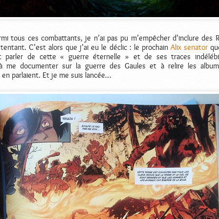
armi tous ces combattants, je n’ai pas pu m’empêcher d’inclure des 
 tentant. C’est alors que j’ai eu le déclic : le prochain
Alix senator
que
it parler de cette « guerre éternelle » et de ses traces indélébil
me documenter sur la guerre des Gaules et à relire les albums
i en parlaient. Et je me suis lancée…