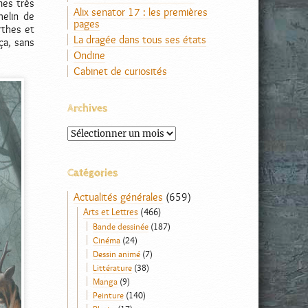
mes très
Alix senator 17 : les premières
helin de
pages
rthes et
La dragée dans tous ses états
ça, sans
Ondine
Cabinet de curiosités
Archives
Archives
Catégories
Actualités générales
(659)
Arts et Lettres
(466)
Bande dessinée
(187)
Cinéma
(24)
Dessin animé
(7)
Littérature
(38)
Manga
(9)
Peinture
(140)