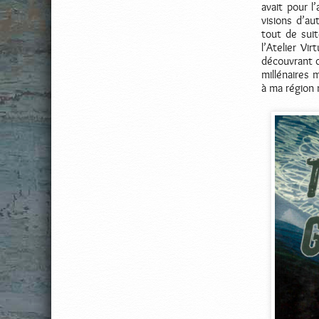
avait pour l
visions d’au
tout de sui
l’Atelier Vi
découvrant q
millénaires 
à ma région n