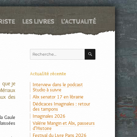
RISTE
LES LIVRES
L’ACTUALITÉ
RECHERCHE
Recherche
pour :
Actualité récente
 que je
Interview dans le podcast
Studio à suivre
Mériaux
iaux des
Alix senator 17 en librairie
Dédicaces Imaginales : retour
des tampons
Imaginales 2026
la Gaule
Valérie Mangin et Alix, passeurs
laissées
d’Histoire
Festival du Livre Paris 2026