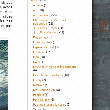
Livres
(413)
frir des
Abymes
(5)
us avons
Alix
(38)
reste de
Alix Senator
(255)
histoire
Chroniques de l'Antiquité
les, des
galactique
(22)
 et puis
Le dernier Troyen
(11)
Le Fléau des dieux
(12)
Doggybags
(5)
Erreur système
(9)
Expérience mort
(3)
Inhumain
(14)
Jhen
(20)
KGB
(1)
La Vieille Anglaise et le continent
(6)
Le Club des prédateurs
(18)
Luxley
(2)
MMCXIX
(4)
Moi, Jeanne d'Arc
(8)
Pandora
(3)
Petit Miracle
(4)
Pour que respire le désert
(5)
Tanis
(16)