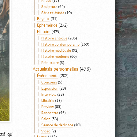
Photo
(17)
Sculpture
(64)
Série télévisée
(10)
Bayeux
(31)
Éphéméride
(272)
Histoire
(479)
Histoire antique
(205)
Histoire contemporaine
(169)
Histoire médiévale
(92)
Histoire moderne
(60)
Préhistoire
(3)
Actualités personnelles
(476)
Événements
(202)
Concours
(5)
Exposition
(23)
Interview
(28)
Librairie
(13)
Preview
(85)
Rencontre
(46)
Salon
(53)
Séance de dédicace
(40)
Vidéo
(2)
if qu’il