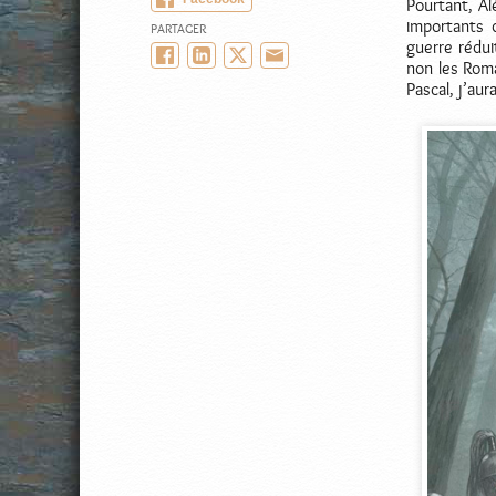
Pourtant, Al
importants d
PARTAGER
guerre rédui
Facebook
LinkedIn
Twitter/X
Email
non les Roma
Pascal, j’au