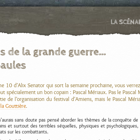
LA SCÉNA
s de la grande guerre…
Gaules
e 10 d’Alix Senator qui sort la semaine prochaine, vous verrez
ut spécialement un bon copain : Pascal Mériaux. Pas le Pascal 
rtie de l’organisation du festival d’Amiens, mais le Pascal Mér
 la Gouttière
.
 n’aurais sans doute pas pensé aborder les thèmes de la conquête de 
ins et surtout des terribles séquelles, physiques et psychologiques, 
ats sur les combattants.