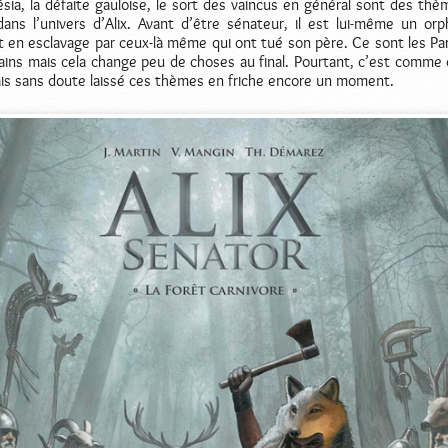
ésia, la défaite gauloise, le sort des vaincus en général sont des thè
ans l’univers d’Alix. Avant d’être sénateur, il est lui-même un orp
t en esclavage par ceux-là même qui ont tué son père. Ce sont les Pa
ins mais cela change peu de choses au final. Pourtant, c’est comme 
rais sans doute laissé ces thèmes en friche encore un moment.