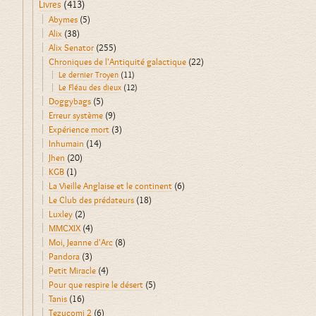
Livres
(413)
Abymes
(5)
Alix
(38)
Alix Senator
(255)
Chroniques de l'Antiquité galactique
(22)
Le dernier Troyen
(11)
Le Fléau des dieux
(12)
Doggybags
(5)
Erreur système
(9)
Expérience mort
(3)
Inhumain
(14)
Jhen
(20)
KGB
(1)
La Vieille Anglaise et le continent
(6)
Le Club des prédateurs
(18)
Luxley
(2)
MMCXIX
(4)
Moi, Jeanne d'Arc
(8)
Pandora
(3)
Petit Miracle
(4)
Pour que respire le désert
(5)
Tanis
(16)
Tezucomi 2
(6)