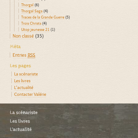
Thorgal
(6)
Thorgal Saga
(4)
Traces de la Grande Guerre
(5)
Trois Christs
(4)
Utop jeunesse 21
(1)
Non classé
(35)
Méta
Entries
RSS
Les pages
La scénariste
Les livres
L’actualité
Contacter Valérie
La scénariste
Les livres
L’actualité