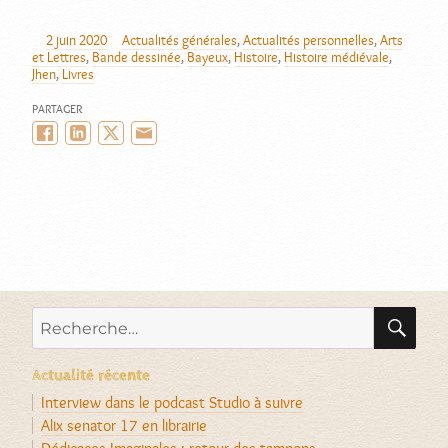
2 juin 2020
Actualités générales
,
Actualités personnelles
,
Arts
AUTEUR
PUBLIÉ
CATÉGORIES
et Lettres
,
Bande dessinée
,
Bayeux
,
Histoire
,
Histoire médiévale
,
LE
Jhen
,
Livres
PARTAGER
Facebook
LinkedIn
Twitter/X
Email
RE
Recherche
pour :
Actualité récente
Interview dans le podcast Studio à suivre
Alix senator 17 en librairie