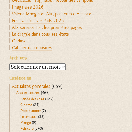
Dédicaces Imaginales : retour des tampons
Imaginales 2026
Valérie Mangin et Alix, passeurs d’Histoire
Festival du Livre Paris 2026
Alix senator 17 : les premières pages
La dragée dans tous ses états
Ondine
Cabinet de curiosités
Archives
Archives
Catégories
Actualités générales
(659)
Arts et Lettres
(466)
Bande dessinée
(187)
Cinéma
(24)
Dessin animé
(7)
Littérature
(38)
Manga
(9)
Peinture
(140)