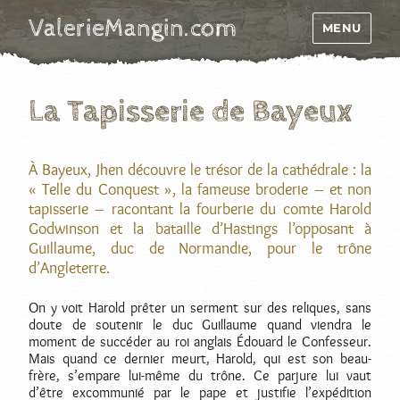
ValerieMangin.com
MENU
La Tapisserie de Bayeux
À Bayeux, Jhen découvre le trésor de la cathédrale : la
« Telle du Conquest », la fameuse broderie – et non
tapisserie – racontant la fourberie du comte Harold
Godwinson et la bataille d’Hastings l’opposant à
Guillaume, duc de Normandie, pour le trône
d’Angleterre.
On y voit Harold prêter un serment sur des reliques, sans
doute de soutenir le duc Guillaume quand viendra le
moment de succéder au roi anglais Édouard le Confesseur.
Mais quand ce dernier meurt, Harold, qui est son beau-
frère, s’empare lui-même du trône. Ce parjure lui vaut
d’être excommunié par le pape et justifie l’expédition