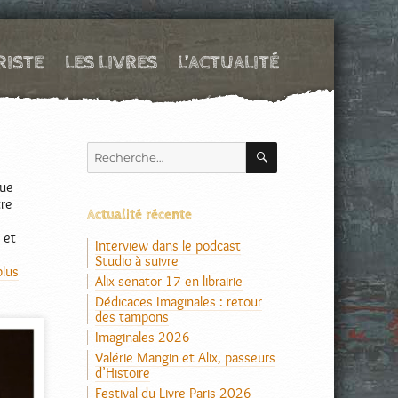
RISTE
LES LIVRES
L’ACTUALITÉ
RECHERCHE
Recherche
pour :
que
tre
Actualité récente
 et
Interview dans le podcast
Studio à suivre
plus
Alix senator 17 en librairie
Dédicaces Imaginales : retour
des tampons
Imaginales 2026
Valérie Mangin et Alix, passeurs
d’Histoire
Festival du Livre Paris 2026