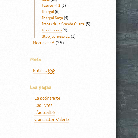
Tezucomi 2
(6)
Thorgal
(6)
Thorgal Saga
(4)
Traces de la Grande Guerre
(5)
Trois Christs
(4)
Utop jeunesse 21
(1)
Non classé
(35)
Méta
Entries
RSS
Les pages
La scénariste
Les livres
L’actualité
Contacter Valérie