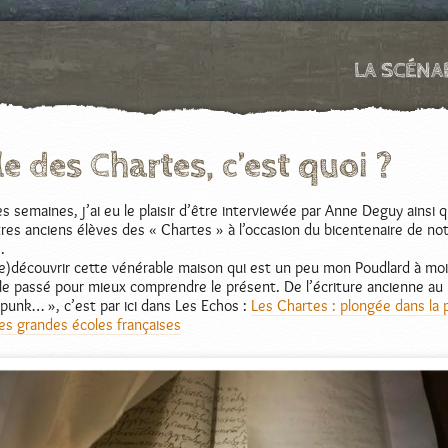
LA SCÉNA
le des Chartes, c’est quoi ?
es semaines, j’ai eu le plaisir d’être interviewée par Anne Deguy ainsi 
tres anciens élèves des « Chartes » à l’occasion du bicentenaire de no
.
re)découvrir cette vénérable maison qui est un peu mon Poudlard à moi
 le passé pour mieux comprendre le présent. De l’écriture ancienne au
unk… », c’est par ici dans Les Echos :
Les Chartes : plongée dans la 
s grandes écoles françaises