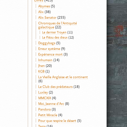
Livres
(413)
Abymes
(5)
Alix
(38)
Alix Senator
(255)
Chroniques de l'Antiquité
galactique
(22)
Le dernier Troyen
(11)
Le Fléau des dieux
(12)
Doggybags
(5)
Erreur système
(9)
Expérience mort
(3)
Inhumain
(14)
Jhen
(20)
KGB
(1)
La Vieille Anglaise et le continent
(6)
Le Club des prédateurs
(18)
Luxley
(2)
MMCXIX
(4)
Moi, Jeanne d'Arc
(8)
Pandora
(3)
Petit Miracle
(4)
Pour que respire le désert
(5)
Tanis
(16)