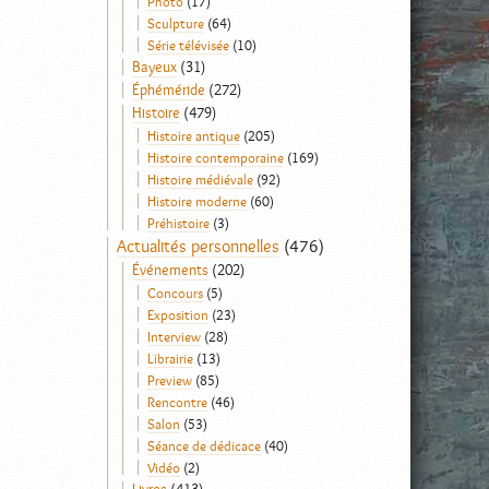
Photo
(17)
Sculpture
(64)
Série télévisée
(10)
Bayeux
(31)
Éphéméride
(272)
Histoire
(479)
Histoire antique
(205)
Histoire contemporaine
(169)
Histoire médiévale
(92)
Histoire moderne
(60)
Préhistoire
(3)
Actualités personnelles
(476)
Événements
(202)
Concours
(5)
Exposition
(23)
Interview
(28)
Librairie
(13)
Preview
(85)
Rencontre
(46)
Salon
(53)
Séance de dédicace
(40)
Vidéo
(2)