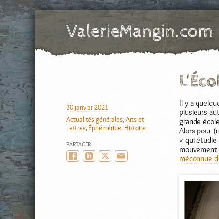
ValerieMangin.com
SIte officiel de Valérie Mangin, scénariste de Bande Dessinée
L’Éco
Il y a quelqu
AUTEUR
30 janvier 2021
PUBLIÉ
plusieurs au
Actualités générales
,
Arts et
LE
grande école
CATÉGORIES
Lettres
,
Éphéméride
,
Histoire
Alors pour (
« qui étudie
PARTAGER
mouvement p
Facebook
LinkedIn
Twitter/X
Email
méconnue de