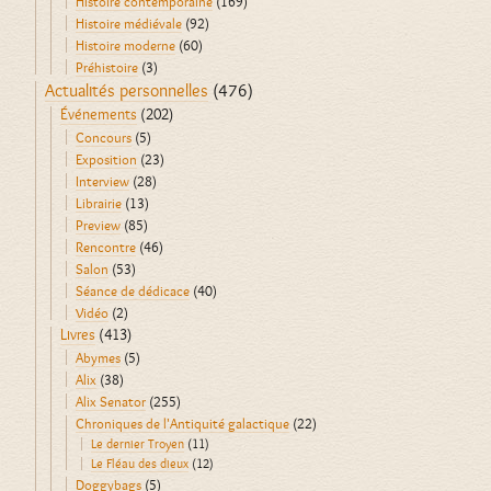
Histoire contemporaine
(169)
Histoire médiévale
(92)
Histoire moderne
(60)
Préhistoire
(3)
Actualités personnelles
(476)
Événements
(202)
Concours
(5)
Exposition
(23)
Interview
(28)
Librairie
(13)
Preview
(85)
Rencontre
(46)
Salon
(53)
Séance de dédicace
(40)
Vidéo
(2)
Livres
(413)
Abymes
(5)
Alix
(38)
Alix Senator
(255)
Chroniques de l'Antiquité galactique
(22)
Le dernier Troyen
(11)
Le Fléau des dieux
(12)
Doggybags
(5)