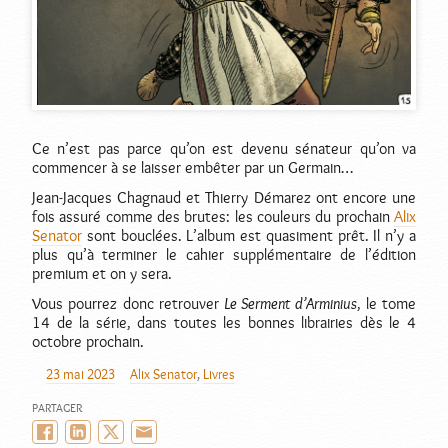
Ce n’est pas parce qu’on est devenu sénateur qu’on va
commencer à se laisser embêter par un Germain…
Jean-Jacques Chagnaud et Thierry Démarez ont encore une
fois assuré comme des brutes: les couleurs du prochain
Alix
Senator
sont bouclées. L’album est quasiment prêt. Il n’y a
plus qu’à terminer le cahier supplémentaire de l’édition
premium et on y sera.
Vous pourrez donc retrouver
Le Serment d’Arminius
, le tome
14 de la série, dans toutes les bonnes librairies dès le 4
octobre prochain.
23 mai 2023
Alix Senator
,
Livres
AUTEUR
PUBLIÉ
CATÉGORIES
LE
PARTAGER
Facebook
LinkedIn
Twitter/X
Email