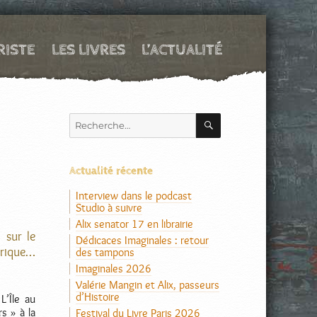
RISTE
LES LIVRES
L’ACTUALITÉ
RECHERCHE
Recherche
pour :
Actualité récente
Interview dans le podcast
Studio à suivre
Alix senator 17 en librairie
 sur le
Dédicaces Imaginales : retour
érique…
des tampons
Imaginales 2026
Valérie Mangin et Alix, passeurs
d’Histoire
L’Île au
s » à la
Festival du Livre Paris 2026