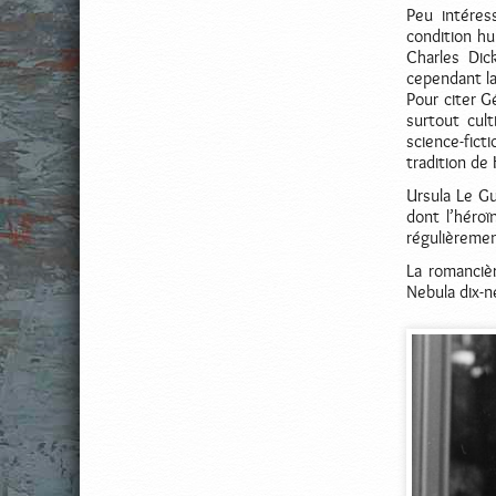
Peu intéres
condition hu
Charles Dic
cependant la
Pour citer Gé
surtout cult
science-fict
tradition de
Ursula Le Gu
dont l’héroï
régulièremen
La romancièr
Nebula dix-n