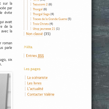
t sur la
Tezucomi 2
(6)
ncée par
Thorgal
(6)
le évite
Thorgal Saga
(4)
Traces de la Grande Guerre
(5)
qui avait
Trois Christs
(4)
re de la
Utop jeunesse 21
(1)
 avec la
Non classé
(35)
er roman
Méta
us parle
Entries
RSS
ugo, six
e.
Les pages
La scénariste
Les livres
L’actualité
Contacter Valérie