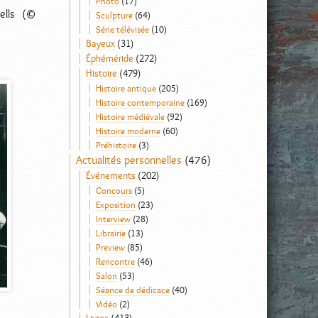
Photo
(17)
ells (©
Sculpture
(64)
Série télévisée
(10)
Bayeux
(31)
Éphéméride
(272)
Histoire
(479)
Histoire antique
(205)
Histoire contemporaine
(169)
Histoire médiévale
(92)
Histoire moderne
(60)
Préhistoire
(3)
Actualités personnelles
(476)
Événements
(202)
Concours
(5)
Exposition
(23)
Interview
(28)
Librairie
(13)
Preview
(85)
Rencontre
(46)
Salon
(53)
Séance de dédicace
(40)
Vidéo
(2)