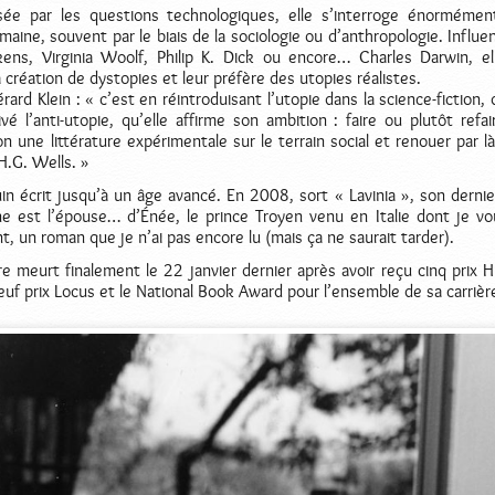
sée par les questions technologiques, elle s’interroge énormémen
maine, souvent par le biais de la sociologie ou d’anthropologie. Influe
kens, Virginia Woolf, Philip K. Dick ou encore… Charles Darwin, el
 création de dystopies et leur préfère des utopies réalistes.
rard Klein : « c’est en réintroduisant l’utopie dans la science-fiction, 
ivé l’anti-utopie, qu’elle affirme son ambition : faire ou plutôt refai
ion une littérature expérimentale sur le terrain social et renouer par là
 H.G. Wells. »
in écrit jusqu’à un âge avancé. En 2008, sort « Lavinia », son derni
ne est l’épouse… d’Énée, le prince Troyen venu en Italie dont je vo
t, un roman que je n’ai pas encore lu (mais ça ne saurait tarder).
e meurt finalement le 22 janvier dernier après avoir reçu cinq prix H
euf prix Locus et le National Book Award pour l’ensemble de sa carrièr