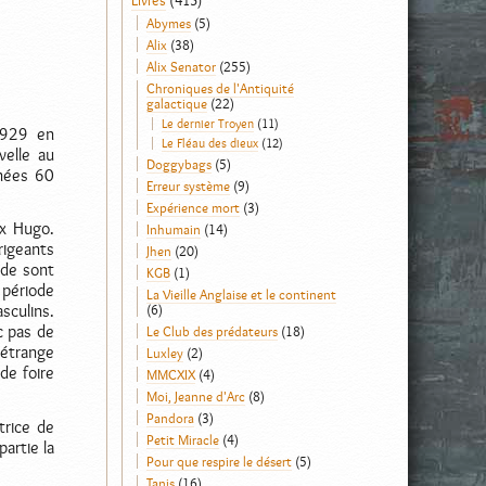
Livres
(413)
Abymes
(5)
Alix
(38)
Alix Senator
(255)
Chroniques de l'Antiquité
galactique
(22)
Le dernier Troyen
(11)
1929 en
Le Fléau des dieux
(12)
velle au
Doggybags
(5)
nnées 60
Erreur système
(9)
Expérience mort
(3)
ix Hugo.
Inhumain
(14)
rigeants
Jhen
(20)
nde sont
KGB
(1)
 période
La Vieille Anglaise et le continent
(6)
sculins.
c pas de
Le Club des prédateurs
(18)
 étrange
Luxley
(2)
de foire
MMCXIX
(4)
Moi, Jeanne d'Arc
(8)
Pandora
(3)
trice de
Petit Miracle
(4)
artie la
Pour que respire le désert
(5)
Tanis
(16)