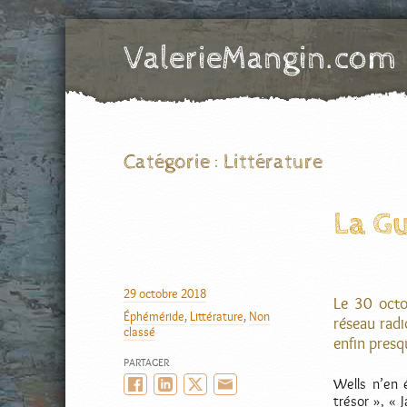
ValerieMangin.com
SIte officiel de Valérie Mangin, scénariste de Bande Dessinée
Catégorie :
Littérature
La G
AUTEUR
29 octobre 2018
PUBLIÉ
Le 30 octo
Éphéméride
,
Littérature
,
Non
LE
CATÉGORIES
réseau radi
classé
enfin presq
PARTAGER
Wells n’en é
Facebook
LinkedIn
Twitter/X
Email
trésor », « 