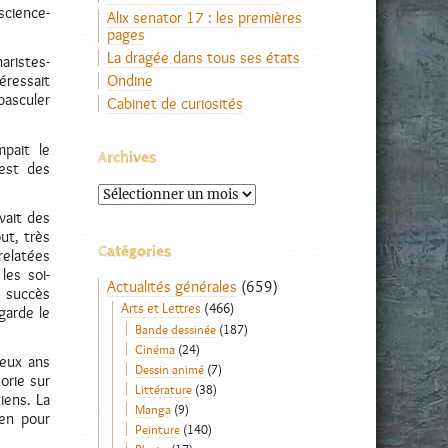
science-
Alix senator 17 : les premières
pages
La dragée dans tous ses états
aristes-
Ondine
éressait
basculer
Cabinet de curiosités
pait le
Archives
est des
Archives
vait des
ut, très
Catégories
relatées
les soi-
Actualités générales
(659)
 succès
Arts et Lettres
(466)
garde le
Bande dessinée
(187)
Cinéma
(24)
deux ans
Dessin animé
(7)
orie sur
Littérature
(38)
iens. La
Manga
(9)
ien pour
Peinture
(140)