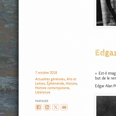
Edgar
AUTEUR
7 octobre 2018
« Est-il ima
PUBLIÉ
but de le re
Actualités générales
,
Arts et
LE
CATÉGORIES
Lettres
,
Éphéméride
,
Histoire
,
Edgar Alan P
Histoire contemporaine
,
Littérature
PARTAGER
Facebook
LinkedIn
Twitter/X
Email