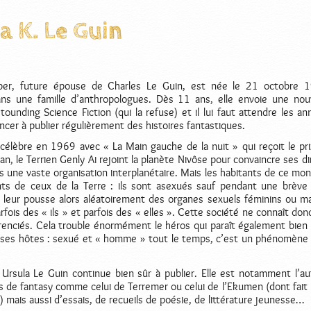
a K. Le Guin
ber, future épouse de Charles Le Guin, est née le 21 octobre 
dans une famille d’anthropologues. Dès 11 ans, elle envoie une nou
ounding Science Fiction (qui la refuse) et il lui faut attendre les a
er à publier régulièrement des histoires fantastiques.
 célèbre en 1969 avec « La Main gauche de la nuit » qui reçoit le pr
n, le Terrien Genly Ai rejoint la planète Nivôse pour convaincre ses di
s une vaste organisation interplanétaire. Mais les habitants de ce mo
ents de ceux de la Terre : ils sont asexués sauf pendant une brève
l leur pousse alors aléatoirement des organes sexuels féminins ou ma
rfois des « ils » et parfois des « elles ». Cette société ne connaît don
renciés. Cela trouble énormément le héros qui paraît également bien
 ses hôtes : sexué et « homme » tout le temps, c’est un phénomène 
, Ursula Le Guin continue bien sûr à publier. Elle est notamment l’au
s de fantasy comme celui de Terremer ou celui de l’Ekumen (dont fait p
 mais aussi d’essais, de recueils de poésie, de littérature jeunesse…