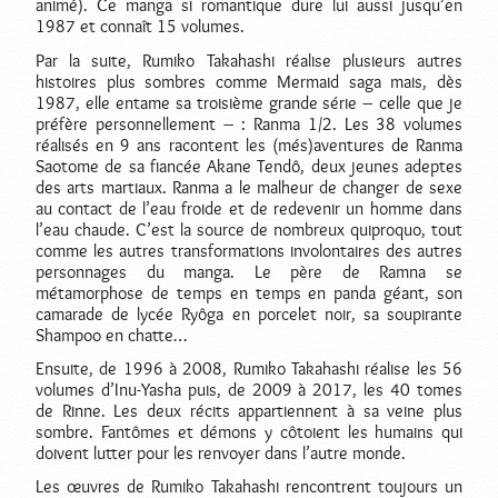
animé). Ce manga si romantique dure lui aussi jusqu’en
1987 et connaît 15 volumes.
Par la suite, Rumiko Takahashi réalise plusieurs autres
histoires plus sombres comme Mermaid saga mais, dès
1987, elle entame sa troisième grande série – celle que je
préfère personnellement – : Ranma 1/2. Les 38 volumes
réalisés en 9 ans racontent les (més)aventures de Ranma
Saotome de sa fiancée Akane Tendô, deux jeunes adeptes
des arts martiaux. Ranma a le malheur de changer de sexe
au contact de l’eau froide et de redevenir un homme dans
l’eau chaude. C’est la source de nombreux quiproquo, tout
comme les autres transformations involontaires des autres
personnages du manga. Le père de Ramna se
métamorphose de temps en temps en panda géant, son
camarade de lycée Ryôga en porcelet noir, sa soupirante
Shampoo en chatte…
Ensuite, de 1996 à 2008, Rumiko Takahashi réalise les 56
volumes d’Inu-Yasha puis, de 2009 à 2017, les 40 tomes
de Rinne. Les deux récits appartiennent à sa veine plus
sombre. Fantômes et démons y côtoient les humains qui
doivent lutter pour les renvoyer dans l’autre monde.
Les œuvres de Rumiko Takahashi rencontrent toujours un