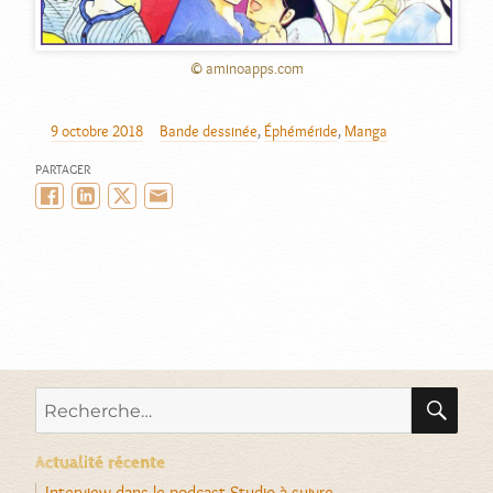
© aminoapps.com
9 octobre 2018
Bande dessinée
,
Éphéméride
,
Manga
AUTEUR
PUBLIÉ
CATÉGORIES
LE
PARTAGER
Facebook
LinkedIn
Twitter/X
Email
RE
Recherche
pour :
Actualité récente
Interview dans le podcast Studio à suivre