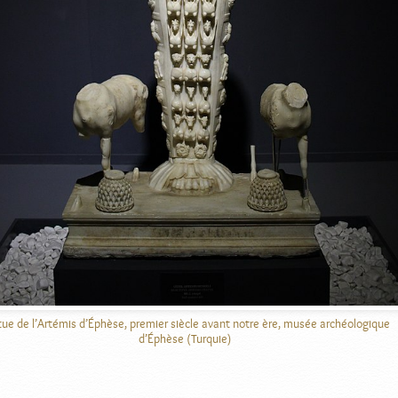
tue de l’Artémis d’Éphèse, premier siècle avant notre ère, musée archéologique
d’Éphèse (Turquie)