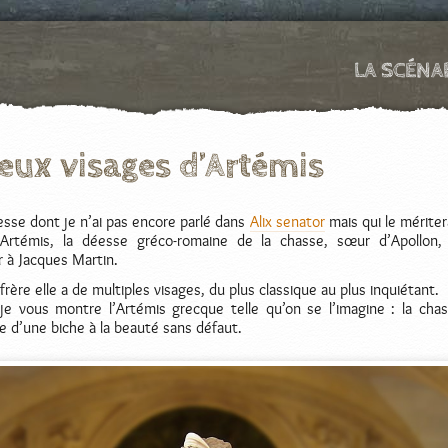
LA SCÉNA
eux visages d’Artémis
éesse dont je n’ai pas encore parlé dans
Alix senator
mais qui le mériter
/Artémis, la déesse gréco-romaine de la chasse, sœur d’Apollon,
 à Jacques Martin.
ère elle a de multiples visages, du plus classique au plus inquiétant.
 je vous montre l’Artémis grecque telle qu’on se l’imagine : la cha
 d’une biche à la beauté sans défaut.