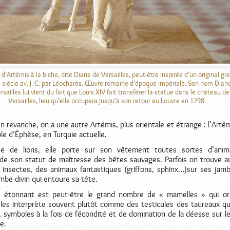
d’Artémis à la biche, dite Diane de Versailles, peut-être inspirée d’un original gr
 siècle av. J.-C. par Léocharès. Œuvre romaine d’époque impériale. Son nom Dian
rsailles lui vient du fait que Louis XIV fait transférer la statue dans le château de
Versailles, lieu qu’elle occupera jusqu’à son retour au Louvre en 1798.
n revanche, on a une autre Artémis, plus orientale et étrange : l’Artém
le d’Éphèse, en Turquie actuelle.
e de lions, elle porte sur son vêtement toutes sortes d’anim
de son statut de maîtresse des bêtes sauvages. Parfois on trouve a
 insectes, des animaux fantastiques (griffons, sphinx…)sur ses jamb
imbe divin qui entoure sa tête.
s étonnant est peut-être le grand nombre de « mamelles » qui or
 les interprète souvent plutôt comme des testicules des taureaux qui
s, symboles à la fois de fécondité et de domination de la déesse sur l
e.