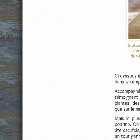
Statue 
du IVe
de Ve
Ci-dessous e
dans le temp
Accompagné
témoignent 
plantes, des
que sur le n
Mais le plu
poitrine. On
été sacrifié
en tout genr