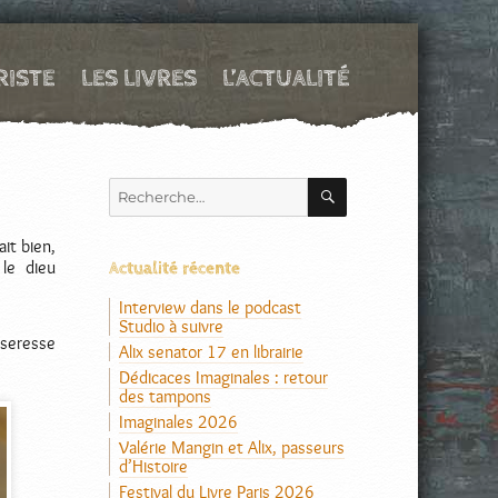
RISTE
LES LIVRES
L’ACTUALITÉ
RECHERCHE
Recherche
pour :
ait bien,
 le dieu
Actualité récente
Interview dans le podcast
Studio à suivre
sseresse
Alix senator 17 en librairie
Dédicaces Imaginales : retour
des tampons
Imaginales 2026
Valérie Mangin et Alix, passeurs
d’Histoire
Festival du Livre Paris 2026