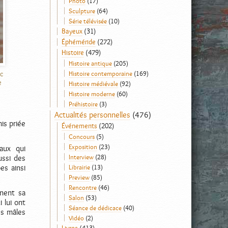
Photo
(17)
Sculpture
(64)
Série télévisée
(10)
Bayeux
(31)
Éphéméride
(272)
Histoire
(479)
Histoire antique
(205)
ec
Histoire contemporaine
(169)
e
Histoire médiévale
(92)
Histoire moderne
(60)
Préhistoire
(3)
Actualités personnelles
(476)
is priée
Événements
(202)
Concours
(5)
Exposition
(23)
aux qui
Interview
(28)
ussi des
Librairie
(13)
es ainsi
Preview
(85)
Rencontre
(46)
nent sa
Salon
(53)
 lui ont
Séance de dédicace
(40)
es mâles
Vidéo
(2)