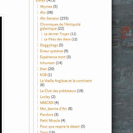
Livres
(413)
Abymes
(5)
Alix
(38)
Alix Senator
(255)
Chroniques de l'Antiquité
galactique
(22)
Le dernier Troyen
(11)
Le Fléau des dieux
(12)
Doggybags
(5)
Erreur système
(9)
Expérience mort
(3)
Inhumain
(14)
Jhen
(20)
KGB
(1)
La Vieille Anglaise et le continent
(6)
Le Club des prédateurs
(18)
Luxley
(2)
MMCXIX
(4)
Moi, Jeanne d'Arc
(8)
Pandora
(3)
Petit Miracle
(4)
Pour que respire le désert
(5)
Tanis
(16)