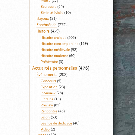
Photo
(17)
Sculpture
(64)
Série télévisée
(10)
Bayeux
(31)
Éphéméride
(272)
Histoire
(479)
Histoire antique
(205)
Histoire contemporaine
(169)
Histoire médiévale
(92)
Histoire moderne
(60)
Préhistoire
(3)
Actualités personnelles
(476)
Événements
(202)
Concours
(5)
Exposition
(23)
Interview
(28)
Librairie
(13)
Preview
(85)
Rencontre
(46)
Salon
(53)
Séance de dédicace
(40)
Vidéo
(2)