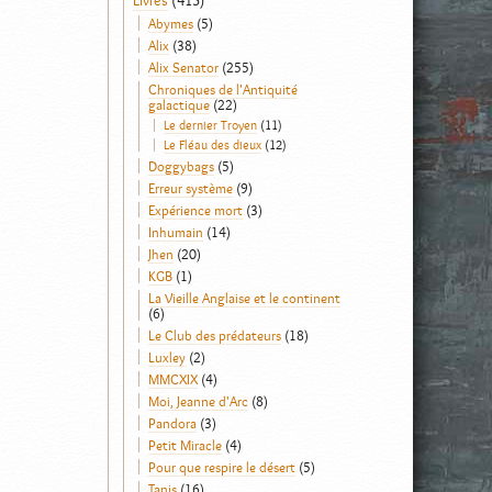
Livres
(413)
Abymes
(5)
Alix
(38)
Alix Senator
(255)
Chroniques de l'Antiquité
galactique
(22)
Le dernier Troyen
(11)
Le Fléau des dieux
(12)
Doggybags
(5)
Erreur système
(9)
Expérience mort
(3)
Inhumain
(14)
Jhen
(20)
KGB
(1)
La Vieille Anglaise et le continent
(6)
Le Club des prédateurs
(18)
Luxley
(2)
MMCXIX
(4)
Moi, Jeanne d'Arc
(8)
Pandora
(3)
Petit Miracle
(4)
Pour que respire le désert
(5)
Tanis
(16)