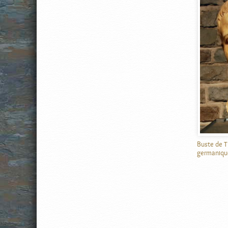
Buste de T
germanique