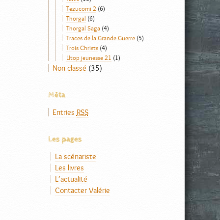
Tezucomi 2
(6)
Thorgal
(6)
Thorgal Saga
(4)
Traces de la Grande Guerre
(5)
Trois Christs
(4)
Utop jeunesse 21
(1)
Non classé
(35)
Méta
Entries
RSS
Les pages
La scénariste
Les livres
L’actualité
Contacter Valérie