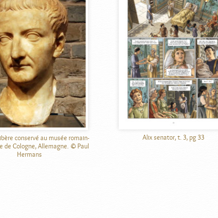
Alix senator, t. 3, pg 33
ibère conservé au musée romain-
 de Cologne, Allemagne. © Paul
Hermans