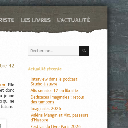
RISTE
LES LIVRES
L’ACTUALITÉ
RECHERCHE
Recherche
pour :
mbre 42
Actualité récente
Interview dans le podcast
Studio à suivre
ator
. Elle
 et donc
Alix senator 17 en librairie
nu jeune
Dédicaces Imaginales : retour
i qui ne
des tampons
 future.
Imaginales 2026
Valérie Mangin et Alix, passeurs
d’Histoire
Festival du Livre Paris 2026