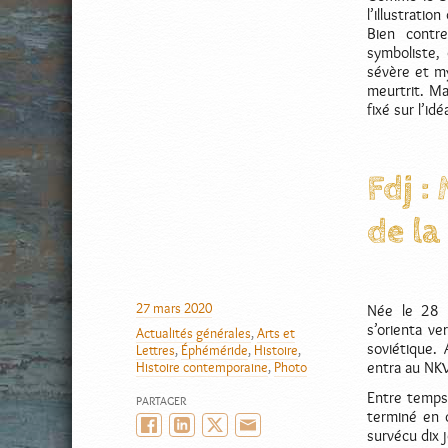
l’illustrati
Bien contr
symboliste,
sévère et my
meurtrit. Ma
fixé sur l’id
Fdj :
de la
AUTEUR
27 mars 2020
Née le 28 
PUBLIÉ
s’orienta ve
Actualités générales
,
Arts et
LE
CATÉGORIES
soviétique.
Lettres
,
Éphéméride
,
Histoire
,
Histoire contemporaine
,
Photo
entra au NK
Entre temps,
PARTAGER
terminé en c
Facebook
LinkedIn
Twitter/X
Email
survécu dix 