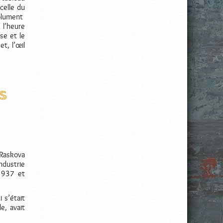
celle du
olument
 l’heure
se et le
t, l’œil
s
Raskova
ndustrie
 1937 et
 s’était
e, avait