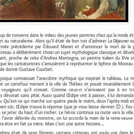
up de tonnerre dans le milieu des jeunes peintres chez qui la mode éta
et au naturalisme. Alors qu’il était de bon ton d’admirer L
e Déjeuner su
année précédente par Édouard Manet et d’annoncer la mort de la 
Moreau a délibérément choisi un sujet mythologique classique et déve
sant, proche de celui d’Andrea Mantegna, un peintre italien du XVe si
 que les caricaturistes s’amusèrent à représenter le Sphinx de Moreau 
de dormir Gustave Courbet.
poque connaissait l’anecdote mythique qui inspirait le tableau. Le m
it un carrefour menant à la ville de Thèbes et posait invariablement
voyageurs qu’il croisait. Comme ceux-ci n’arrivaient pas à en tr
 les dévorait sans pitié. Aussi quand Œdipe vint à passer, il lui deman
 « Qu’est-ce qui marche sur quatre pieds le matin, deux l’après-midi et 
 bien sûr, Œdipe trouva la réponse (que je vous laisse deviner 🙂 ). Fou
a se jeter du haut d’un rocher. Le héros continua sa route vers la ville
 l’avoir délivrée du monstre, on lui accorda la main de la reine-veuve
era être en fait sa mère. Mais c’est une autre histoire…
inx était de sexe féminin, certains critiques ont voulu voir dans le