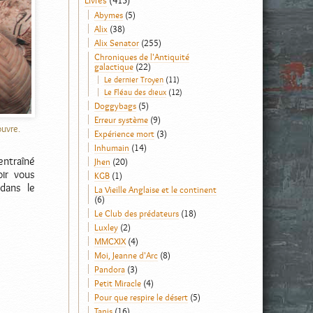
Livres
(413)
Abymes
(5)
Alix
(38)
Alix Senator
(255)
Chroniques de l'Antiquité
galactique
(22)
Le dernier Troyen
(11)
Le Fléau des dieux
(12)
Doggybags
(5)
Erreur système
(9)
ouvre.
Expérience mort
(3)
Inhumain
(14)
entraîné
Jhen
(20)
oir vous
KGB
(1)
 dans le
La Vieille Anglaise et le continent
(6)
Le Club des prédateurs
(18)
Luxley
(2)
MMCXIX
(4)
Moi, Jeanne d'Arc
(8)
Pandora
(3)
Petit Miracle
(4)
Pour que respire le désert
(5)
Tanis
(16)