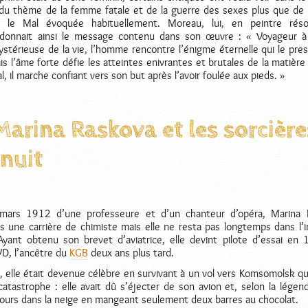
on du thème de la femme fatale et de la guerre des sexes plus que de 
e le Mal évoquée habituellement. Moreau, lui, en peintre rés
 donnait ainsi le message contenu dans son œuvre : « Voyageur à
stérieuse de la vie, l’homme rencontre l’énigme éternelle qui le pres
is l’âme forte défie les atteintes enivrantes et brutales de la matière e
éal, il marche confiant vers son but après l’avoir foulée aux pieds. »
 Marina Raskova et les sorcière
 nuit
mars 1912 d’une professeure et d’un chanteur d’opéra, Marina 
rs une carrière de chimiste mais elle ne resta pas longtemps dans l’i
 Ayant obtenu son brevet d’aviatrice, elle devint pilote d’essai en
VD, l’ancêtre du
KGB
deux ans plus tard.
 elle était devenue célèbre en survivant à un vol vers Komsomolsk qui
atastrophe : elle avait dû s’éjecter de son avion et, selon la légend
jours dans la neige en mangeant seulement deux barres au chocolat.