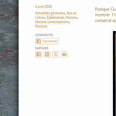
AUTEUR
6 avril 2020
PUBLIÉ
Puisque Gus
Actualités générales
,
Arts et
LE
CATÉGORIES
montrer l’
Lettres
,
Éphéméride
,
Histoire
,
conservé a
Histoire contemporaine
,
Peinture
COMMENTER
Facebook
PARTAGER
Facebook
LinkedIn
Twitter/X
Email