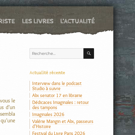
RISTE
LES LIVRES
L’ACTUALITÉ
RECHERCHE
Recherche
pour :
Actualité récente
Interview dans le podcast
Studio à suivre
Alix senator 17 en librairie
vous le
Dédicaces Imaginales : retour
us d’un
des tampons
g sembla
Imaginales 2026
 qu’une
Valérie Mangin et Alix, passeurs
d’Histoire
Festival du Livre Paris 2026