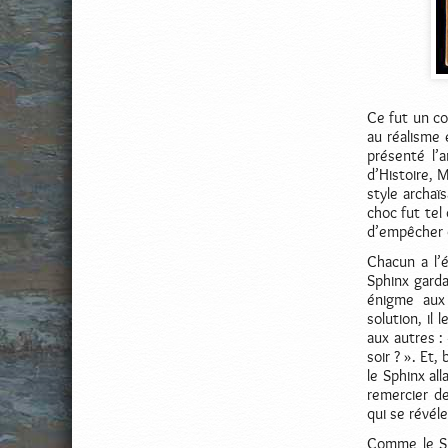
Ce fut un co
au réalisme 
présenté l’
d’Histoire, 
style archaï
choc fut tel
d’empêcher 
Chacun a l’é
Sphinx garda
énigme aux 
solution, il
aux autres :
soir ? ». Et,
le Sphinx all
remercier de
qui se révél
Comme le Sph