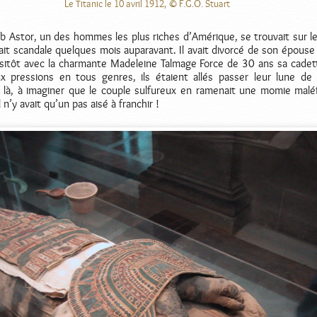
Le Titanic le 10 avril 1912, © F.G.O. Stuart
b Astor, un des hommes les plus riches d’Amérique, se trouvait sur l
fait scandale quelques mois auparavant. Il avait divorcé de son épouse
ssitôt avec la charmante Madeleine Talmage Force de 30 ans sa cadet
x pressions en tous genres, ils étaient allés passer leur lune de
là, à imaginer que le couple sulfureux en ramenait une momie malé
l n’y avait qu’un pas aisé à franchir !