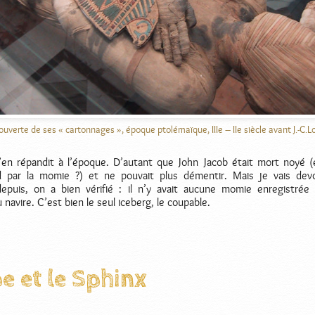
uverte de ses « cartonnages », époque ptolémaïque, IIIe – IIe siècle avant J.-C.L
’en répandit à l’époque. D’autant que John Jacob était mort noyé (
d par la momie ?) et ne pouvait plus démentir. Mais je vais dev
depuis, on a bien vérifié : il n’y avait aucune momie enregistrée
 navire. C’est bien le seul iceberg, le coupable.
 et le Sphinx