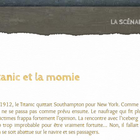
LA SCÉNA
tanic et la momie
l 1912, le Titanic quittait Southampton pour New York. Comme 
t ne se passa pas comme prévu ensuite. Le naufrage qui fit pl
victimes frappa fortement l’opinion. La rencontre avec l’iceber
 trop improbable pour être vraiment fortuite… Non, il fallait
 se soit abattue sur le navire et ses passagers.