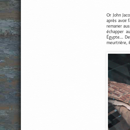
Or John Jaco
après avoir 
remarier au
échapper au
Égypte… De 
meurtrière, i