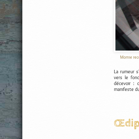
Momie reco
La rumeur s
vers le fon
décevoir : 
manifeste du
Œdipe