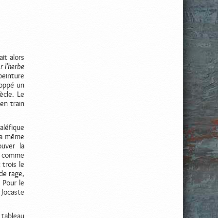
it alors
r l’herbe
peinture
loppé un
ècle. Le
en train
aléfique
 la même
ouver la
da comme
trois le
 de rage,
. Pour le
 Jocaste
 tableau