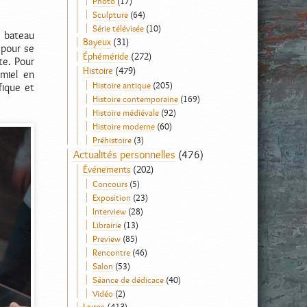
Photo
(17)
Sculpture
(64)
Série télévisée
(10)
e bateau
Bayeux
(31)
 pour se
Éphéméride
(272)
te. Pour
Histoire
(479)
 miel en
Histoire antique
(205)
fique et
Histoire contemporaine
(169)
Histoire médiévale
(92)
Histoire moderne
(60)
Préhistoire
(3)
Actualités personnelles
(476)
Événements
(202)
Concours
(5)
Exposition
(23)
Interview
(28)
Librairie
(13)
Preview
(85)
Rencontre
(46)
Salon
(53)
Séance de dédicace
(40)
Vidéo
(2)